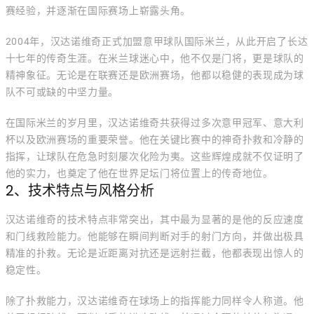
赛经验，并逐渐在国际赛场上崭露头角。
2004年，汉达诺维奇正式加盟意甲球队国际米兰，从此开启了长达
十七年的传奇生涯。在米兰球迷心中，他不仅是门将，更是球队的
精神象征。无论是在联赛还是欧洲赛场，他都以稳健的表现成为球
队不可或缺的中坚力量。
在国际米兰的岁月里，汉达诺维奇共获得过多次意甲冠军、意大利
杯以及欧洲赛场的重要荣誉。他在关键比赛中的神奇扑救和冷静的
指挥，让球队在危急时刻屡次化险为夷。这些辉煌成就不仅证明了
他的实力，也奠定了他在世界足坛门将位置上的传奇地位。
2、技术特点与风格分析
汉达诺维奇的技术特点非常突出，其中最为显著的是他的反应速度
和门线救险能力。他能够在瞬间判断对手的射门方向，并做出极具
精准的扑救。无论是近距离对抗还是远射拦截，他都表现出惊人的
稳定性。
除了扑救能力，汉达诺维奇在球场上的指挥能力同样令人称道。他