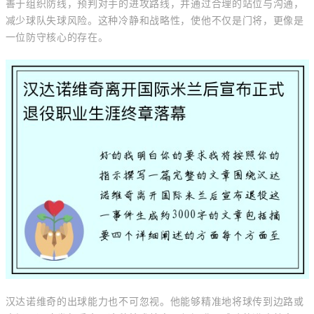
善于组织防线，预判对手的进攻路线，并通过合理的站位与沟通，
减少球队失球风险。这种冷静和战略性，使他不仅是门将，更像是
一位防守核心的存在。
汉达诺维奇的出球能力也不可忽视。他能够精准地将球传到边路或