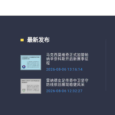
最新发布
马克西莫维奇正式加盟帕
纳辛奈科斯开启新赛季征
程
2026-08-06 13:16:14
雷纳德女足传奇中卫坚守
防线依旧展现稳健风采
2026-08-06 12:32:27