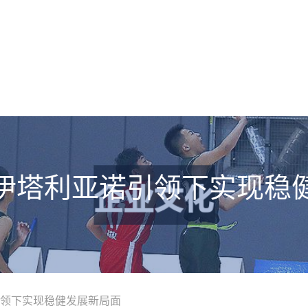
伊塔利亚诺引领下实现稳
领下实现稳健发展新局面