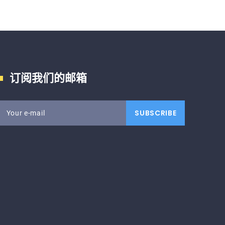
订阅我们的邮箱
SUBSCRIBE
Your e-mail