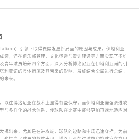
面
Italiano）引领下取得稳健发展新局面的原因与成果。伊塔利亚
成绩，还在俱乐部管理、文化塑造与青训建设等方面实现了多维
及青年球员培养四个方面，深入分析博洛尼亚在伊塔利亚诺的引
塔利亚诺的具体措施及其带来的影响，最终结合全局进行总结，
的未来。
。以往博洛尼亚在战术上显得有些保守，而伊塔利亚诺强调进攻
型与多样化的战术体系，使球队在比赛中能够更加迅速地适应对
发挥出来，尤其是在进攻端，球队的边路和中场迅速穿插，为前
，也提高了球员的整体表现，博洛尼亚的进球数和控球率在意甲