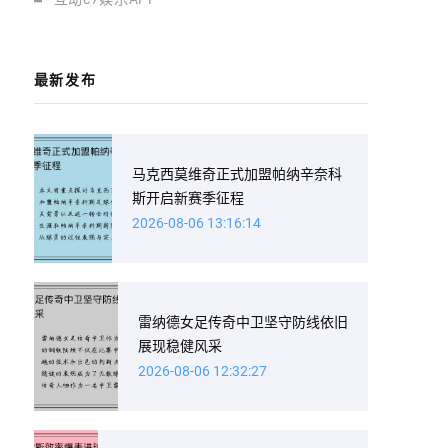
最新发布
马克西莫维奇正式加盟帕纳辛奈科
斯开启新赛季征程
2026-08-06 13:16:14
雷纳德女足传奇中卫坚守防线依旧
展现稳健风采
2026-08-06 12:32:27