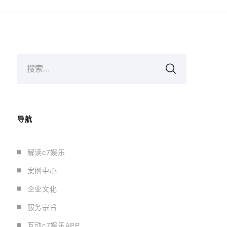
搜索...
导航
解读c7娱乐
案例中心
企业文化
服务宗旨
互动c7娱乐APP