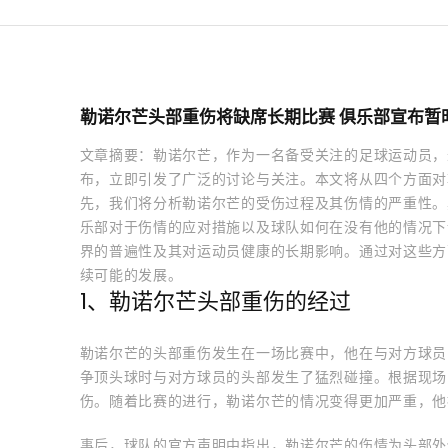
勒诺尔芒头部重伤将缺席长期比赛 俱乐部宣布暂
文章摘要：勒诺尔芒，作为一名备受关注的足球运动员，
布，立即引发了广泛的讨论与关注。本文将从四个方面对
先，我们将分析勒诺尔芒的受伤过程及其伤情的严重性。
乐部对于伤情的应对措施以及球队如何在没有他的情况下
界的普遍性及其对运动员健康的长期影响。通过对这些方
续可能的发展。
1、勒诺尔芒头部重伤的经过
勒诺尔芒的头部重伤发生在一场比赛中，他在与对方球员
争顶头球时与对方球员的头部发生了猛烈碰撞。根据现场
伤。随着比赛的进行，勒诺尔芒的情况变得更加严重，他
事后，球队的官方声明中指出，勒诺尔芒的伤情为头部外