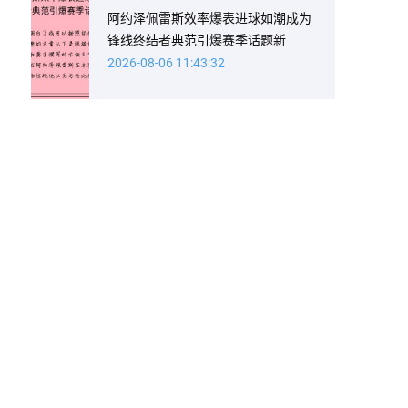
阿约泽佩雷斯效率爆表进球如潮成为
锋线终结者典范引爆赛季话题新
2026-08-06 11:43:32