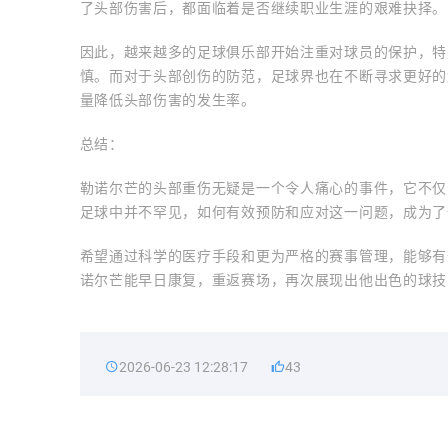
了头部伤害后，都面临着是否继续职业生涯的艰难抉择。
因此，越来越多的足球俱乐部开始注重对球员的保护，特
慎。而对于头部创伤的防范，足球界也在不断寻求更好的
量降低头部伤害的发生率。
总结：
勒诺尔芒的头部重伤无疑是一个令人痛心的事件，它不仅
足球中并不罕见，如何有效预防和应对这一问题，成为了
希望通过科学的医疗手段和更为严格的赛事管理，能够有
诺尔芒能早日康复，重返赛场，再次展现出他出色的球技
2026-06-23 12:28:17
43