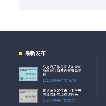
最新发布
马克西莫维奇正式加盟帕
纳辛奈科斯开启新赛季征
程
2026-08-06 13:16:14
雷纳德女足传奇中卫坚守
防线依旧展现稳健风采
2026-08-06 12:32:27