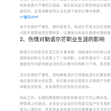
和其他更为严重的后遗症，俱乐部决定立即将他送往医院
部创伤，这意味着他将无法在接下来的比赛中参赛。
c7娱乐APP
由于伤势的严重性，俱乐部表示，勒诺尔芒将无法在短期
过程中需要接受定期检查，以确保没有发生脑部长期损害
2、伤情对勒诺尔芒职业生涯的影响
勒诺尔芒的职业生涯正处于黄金期，他是球队中的核心球
使得他的职业生涯蒙上了一层阴影。头部伤害对于一名足
脑部受伤可能导致运动员在比赛中的判断力下降，甚至影
这次伤病的严重性，意味着勒诺尔芒将面临漫长的康复期
他在俱乐部中的位置，也可能对他在国家队的表现产生影
未能完全恢复，未来再受伤的风险也会增加。
除此之外，长期的康复期可能影响勒诺尔芒的心理状态。
种情绪上的波动，往往会对运动员的恢复过程产生负面影
复与心理状态，将是他未来恢复过程中需要重点关注的问