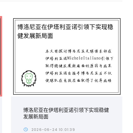
博洛尼亚在伊塔利亚诺引领下实现稳健
发展新局面
2026-06-24 10:01:39