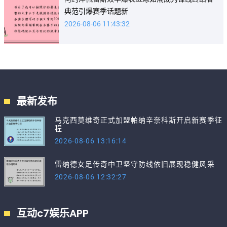
典范引爆赛季话题新
2026-08-06 11:43:32
最新发布
马克西莫维奇正式加盟帕纳辛奈科斯开启新赛季征
程
2026-08-06 13:16:14
雷纳德女足传奇中卫坚守防线依旧展现稳健风采
2026-08-06 12:32:27
互动c7娱乐APP