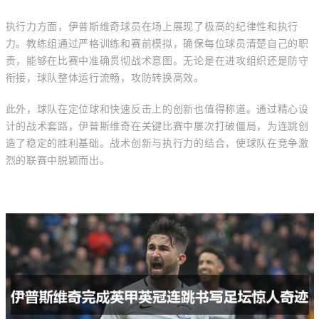
执行力方面，伊普斯维奇球员在场上展现了极高的纪律性和执行
力。教练组通过严格训练和赛前模拟，确保每位球员清楚自己的职
责，能够在比赛中准确贯彻战术意图。无论是在进攻组织还是防守
衔接，球队整体运行流畅，攻防转换高效。
此外，球队在定位球和快速反击上的创新也值得称道。通过精心设
计的战术套路，伊普斯维奇在关键比赛中屡次打破僵局，为连跳创
造了稳定的胜利基础。战术创新与执行力的结合，使球队在竞争激
烈的联赛中脱颖而出。