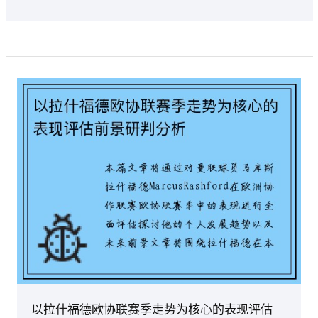
以拉什福德欧协联赛季走势为核心的表现评估