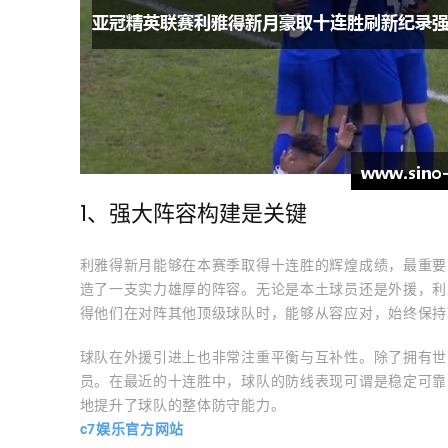
1、强大阵容构建是关键
利雅得新月能够在本赛季取得十连胜的辉煌成绩，最重要
造了一支实力雄厚的阵容。无论是本土球员还是外援，利
得他们在对阵其他顶级球队时，能够从容应对，始终保持
球队在外援引进上也非常注重平衡与互补性。除了拥有世
员。在最近的十连胜中，球队的防线表现可谓是稳定可靠
地提升了球队的整体防守能力。
c7娱乐官方网站