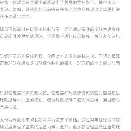
的每一位球员在赛季中都表现出了极高的竞技水平，其中不乏一
表现。例如，球队的核心前锋在多场比赛中都展现出了卓越的进
队多次锁定胜局。
球员不仅能够在比赛中控制节奏，还能通过精准的传球为进攻线
员总能够冷静地处理球，选择最合适的传球路线，为队友创造出
防线球员总能稳住阵脚，化解对方的多次威胁进攻。门将的表现
帮助球队在进攻乏力时保住胜利的果实。球员们的个人能力与团
乐部管理层的远见和决策。管理层在球队建设和运营方面展现出
球队战略方向上的规划，都为球队提供了强大的支持。通过精心
有序推进。
入也为球队未来的长期竞争力奠定了基础。通过对年轻球员的培
续发展提供了坚实的后备力量。此外，俱乐部管理层还注重与球