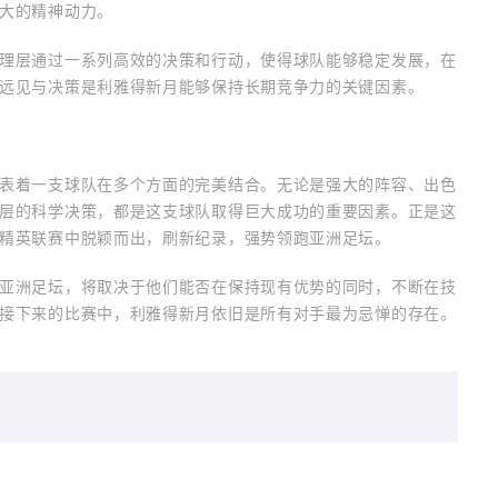
大的精神动力。
理层通过一系列高效的决策和行动，使得球队能够稳定发展，在
远见与决策是利雅得新月能够保持长期竞争力的关键因素。
表着一支球队在多个方面的完美结合。无论是强大的阵容、出色
层的科学决策，都是这支球队取得巨大成功的重要因素。正是这
精英联赛中脱颖而出，刷新纪录，强势领跑亚洲足坛。
亚洲足坛，将取决于他们能否在保持现有优势的同时，不断在技
接下来的比赛中，利雅得新月依旧是所有对手最为忌惮的存在。