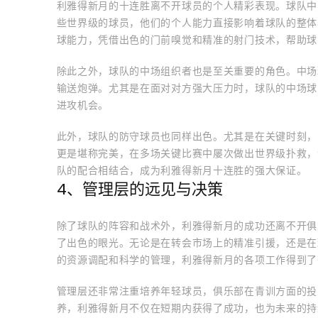
利雅得新月的十连胜离不开球员的个人精彩表现。球队中
些世界级的球员，他们的个人能力直接影响着球队的整体
球能力，凭借出色的门前嗅觉和精准的射门技术，帮助球
除此之外，球队的中场组织者也是至关重要的角色。中场
输送炮弹。尤其是在面对对方强大压力时，球队的中场球
进攻机会。
此外，球队的防守球员也同样出色。尤其是在关键时刻，
更是堪称完美，在多场关键比赛中屡次做出世界级扑救，
队的配合相结合，成为利雅得新月十连胜的强大保证。
4、管理层的远见与决策
除了球队的阵容和战术外，利雅得新月的成功还离不开俱
了出色的眼光。无论是在转会市场上的精准引援，还是在
的资源调配和科学的管理，利雅得新月的各项工作得到了
管理层还非常注重培养年轻球员，俱乐部在青训方面的投
养，利雅得新月不仅在短期内获得了成功，也为未来的持