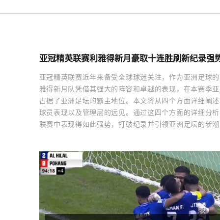
亚冠精英联赛利雅得新月豪取十连胜刷新纪录强
亚冠精英联赛近年来备受全球球迷关注，作为亚洲足球的
雅得新月队凭借其强大的阵容和卓越的表现，在本赛季亚
占据了亚洲足坛的霸主地位。本文将从四个方面详细阐述
球员表现以及管理层的远见。通过这四个方面的详细分析
联赛中表现得如此强势，打破纪录并引领亚洲足坛的新潮