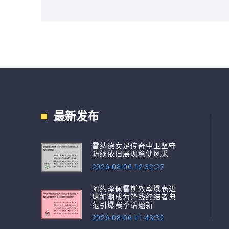
最新发布
雷纳德女足传奇中卫坚守
防线依旧展现稳健风采
2026-08-06 12:32:27
阿约泽佩雷斯效率爆表进
球如潮成为锋线终结者典
范引爆赛季话题新
2026-08-06 11:43:32