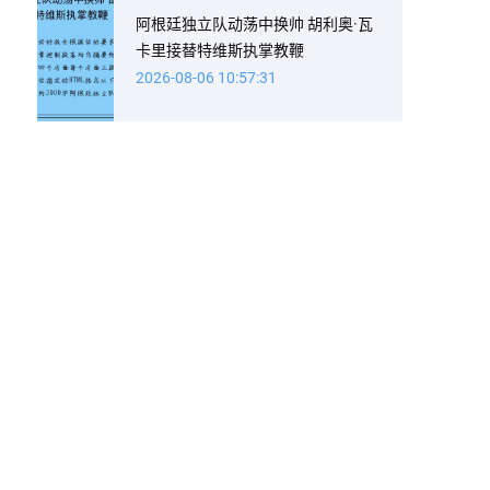
阿根廷独立队动荡中换帅 胡利奥·瓦
卡里接替特维斯执掌教鞭
2026-08-06 10:57:31