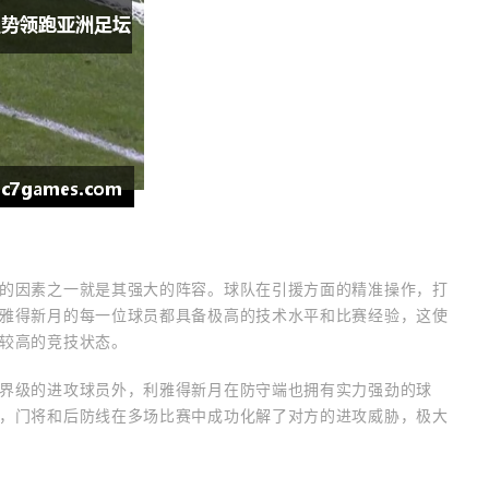
的因素之一就是其强大的阵容。球队在引援方面的精准操作，打
雅得新月的每一位球员都具备极高的技术水平和比赛经验，这使
较高的竞技状态。
界级的进攻球员外，利雅得新月在防守端也拥有实力强劲的球
，门将和后防线在多场比赛中成功化解了对方的进攻威胁，极大