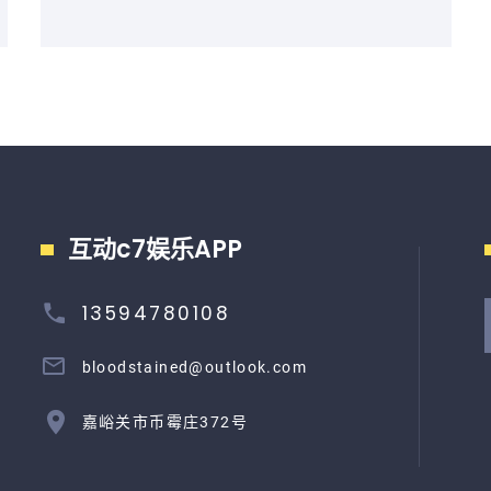
互动c7娱乐APP
13594780108
bloodstained@outlook.com
嘉峪关市币霉庄372号