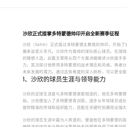
沙欣正式接掌多特蒙德帅印开启全新赛季征程
沙欣（Sahin）正式接过多特蒙德主教练的帅印，开始
展来说意义非凡。沙欣作为曾经的球队核心球员，在球场
的理想人选。此篇文章将从四个方面详细阐述沙欣接手多
力，其次探讨他带领多特蒙德的战术理念和风格，再者分
未来发展的潜力。通过这些角度的深入剖析，可以更全面
1、沙欣的球员生涯与领导能力
沙欣的足球生涯是与多特蒙德紧密相连的，他在多特蒙德
始，沙欣便加入了多特蒙德青训营，逐步从年轻球员成长
提供精准的传球和组织能力，还能在关键时刻展现出强大
沙欣的球员生涯中最为人称道的，便是他在多特蒙德的高光时刻
借精湛的球技和冷静的决策帮助多特蒙德夺得了联赛冠军