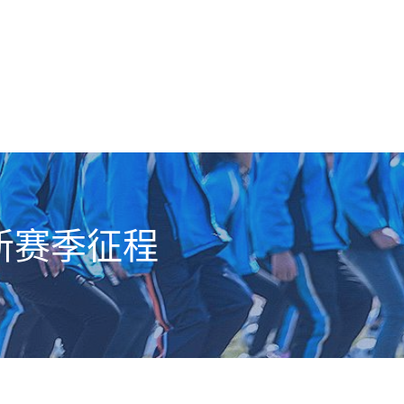
新赛季征程