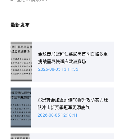
最新发布
金玟哉加盟拜仁慕尼黑首季面临多重
挑战需尽快适应欧洲赛场
2026-08-05 13:11:35
邓恩转会加盟哥谭FC提升攻防实力球
队冲击新赛季冠军更添底气
2026-08-05 12:18:41