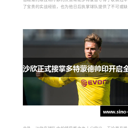
了宝贵的实战经验，也为他日后执掌球队提供了不可或缺