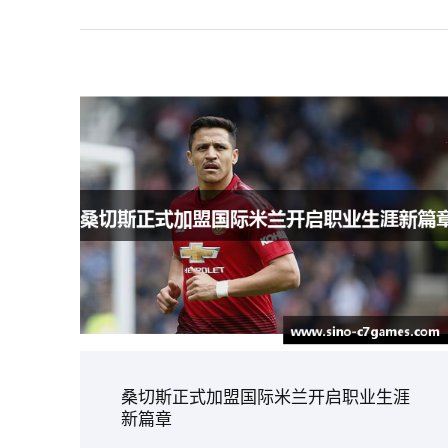
桑切斯正式加盟国际米兰开启职业生涯
新篇章