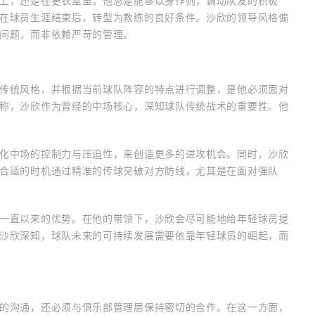
上，还是在更衣室里，他总是能够以身作则，调动队友的积极
在球员生涯结束后，转型为教练的良好条件。沙欣的领导风格偏
问题，而非依赖严苛的管理。
传统风格，并根据当前球队阵容的特点进行调整，是他必须面对
称，沙欣作为曾经的中场核心，深知球队传统战术的重要性。他
化中场的控制力与压迫性，来创造更多的进攻机会。同时，沙欣
合适的时机通过精准的传球突破对方防线，尤其是在面对强队
一直以来的优势。在他的带领下，沙欣会尽可能地给年轻球员提
沙欣深知，球队未来的可持续发展需要依靠年轻球员的崛起，而
的沟通，还必须与俱乐部管理层保持密切的合作。在这一方面，