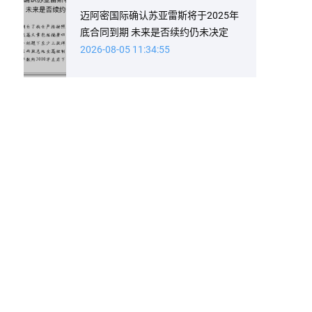
迈阿密国际确认苏亚雷斯将于2025年
底合同到期 未来是否续约仍未决定
2026-08-05 11:34:55