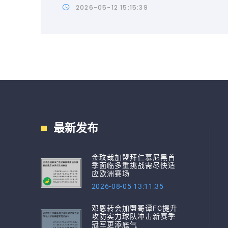
2026-05-12 15:15:39
最新发布
金玟哉加盟拜仁慕尼黑首
季面临多重挑战需尽快适
应欧洲赛场
2026-08-05 13:11:35
邓恩转会加盟哥谭FC提升
攻防实力球队冲击新赛季
冠军更添底气