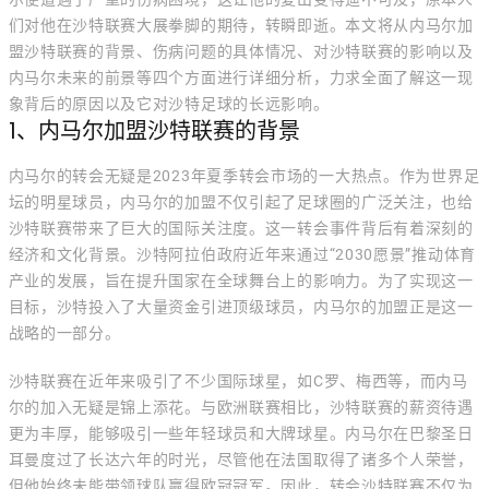
们对他在沙特联赛大展拳脚的期待，转瞬即逝。本文将从内马尔加
盟沙特联赛的背景、伤病问题的具体情况、对沙特联赛的影响以及
内马尔未来的前景等四个方面进行详细分析，力求全面了解这一现
象背后的原因以及它对沙特足球的长远影响。
1、内马尔加盟沙特联赛的背景
内马尔的转会无疑是2023年夏季转会市场的一大热点。作为世界足
坛的明星球员，内马尔的加盟不仅引起了足球圈的广泛关注，也给
沙特联赛带来了巨大的国际关注度。这一转会事件背后有着深刻的
经济和文化背景。沙特阿拉伯政府近年来通过“2030愿景”推动体育
产业的发展，旨在提升国家在全球舞台上的影响力。为了实现这一
目标，沙特投入了大量资金引进顶级球员，内马尔的加盟正是这一
战略的一部分。
沙特联赛在近年来吸引了不少国际球星，如C罗、梅西等，而内马
尔的加入无疑是锦上添花。与欧洲联赛相比，沙特联赛的薪资待遇
更为丰厚，能够吸引一些年轻球员和大牌球星。内马尔在巴黎圣日
耳曼度过了长达六年的时光，尽管他在法国取得了诸多个人荣誉，
但他始终未能带领球队赢得欧冠冠军。因此，转会沙特联赛不仅为