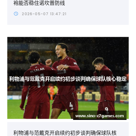
袍能否稳住诺坎普防线
2026-05-07 13:47:21
利物浦与范戴克开启续约初步谈判确保球队核