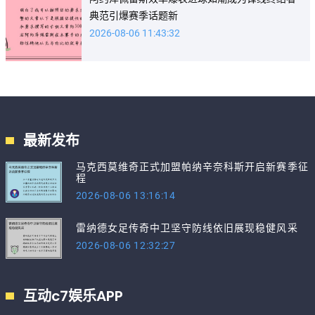
典范引爆赛季话题新
2026-08-06 11:43:32
最新发布
马克西莫维奇正式加盟帕纳辛奈科斯开启新赛季征
程
2026-08-06 13:16:14
雷纳德女足传奇中卫坚守防线依旧展现稳健风采
2026-08-06 12:32:27
互动c7娱乐APP