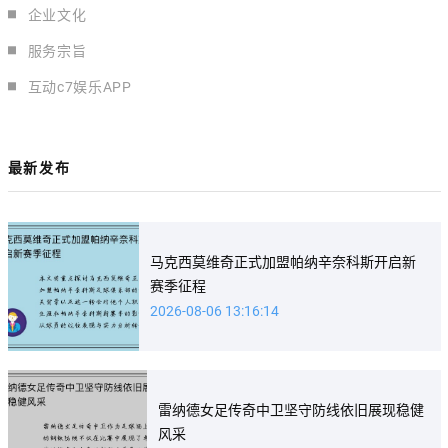
企业文化
服务宗旨
互动c7娱乐APP
最新发布
马克西莫维奇正式加盟帕纳辛奈科斯开启新
赛季征程
2026-08-06 13:16:14
雷纳德女足传奇中卫坚守防线依旧展现稳健
风采