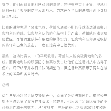
赛中，他们面对奥地利队顽强的防守，显得有些束手无策。奥地利
队则采取了典型的防守反击战术，力求在荷兰队的进攻压迫下寻找
反击机会。
比赛的进程充满了紧张气氛，荷兰队通过不断的传球渗透试图撕开
奥地利的防线，但奥地利队的防守结构十分严密，荷兰队的进攻屡
屡受阻。尽管荷兰队拥有更强的整体实力，但奥地利队却通过稳健
的防守和出色的反击，一度在比赛中占据优势。
最终，这场比赛以1-1的平局收场，荷兰队未能突破奥地利的防
线。而奥地利队的顽强防守和高效反击让他们在这场对抗中占得了
便宜。尽管结果并非荷兰队所期望的，但这场比赛展示了两队在战
术上的差异和各自特点。
总结：
荷兰与奥地利的足球交锋历史中，充满了激情与戏剧性。这些经典
对决不仅彰显了双方在技战术上的较量，也反映了足球比赛中的不
可预测性和无穷魅力。从1978年世界杯的复仇之战到2012年欧洲