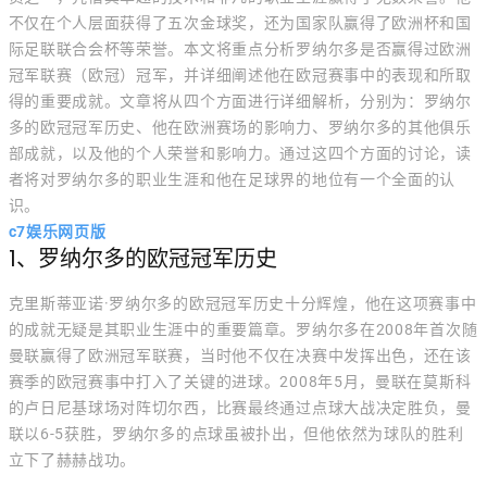
不仅在个人层面获得了五次金球奖，还为国家队赢得了欧洲杯和国
际足联联合会杯等荣誉。本文将重点分析罗纳尔多是否赢得过欧洲
冠军联赛（欧冠）冠军，并详细阐述他在欧冠赛事中的表现和所取
得的重要成就。文章将从四个方面进行详细解析，分别为：罗纳尔
多的欧冠冠军历史、他在欧洲赛场的影响力、罗纳尔多的其他俱乐
部成就，以及他的个人荣誉和影响力。通过这四个方面的讨论，读
者将对罗纳尔多的职业生涯和他在足球界的地位有一个全面的认
识。
c7娱乐网页版
1、罗纳尔多的欧冠冠军历史
克里斯蒂亚诺·罗纳尔多的欧冠冠军历史十分辉煌，他在这项赛事中
的成就无疑是其职业生涯中的重要篇章。罗纳尔多在2008年首次随
曼联赢得了欧洲冠军联赛，当时他不仅在决赛中发挥出色，还在该
赛季的欧冠赛事中打入了关键的进球。2008年5月，曼联在莫斯科
的卢日尼基球场对阵切尔西，比赛最终通过点球大战决定胜负，曼
联以6-5获胜，罗纳尔多的点球虽被扑出，但他依然为球队的胜利
立下了赫赫战功。