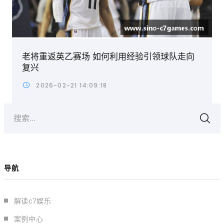
老将重返英乙赛场 如何利用经验引领球队走向
复兴
2026-02-21 14:09:18
搜索...
导航
解读c7娱乐
案例中心