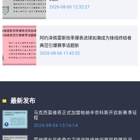
2026-08-06 12:32:27
阿约泽佩雷斯效率爆表进球如潮成为锋线终结者
典范引爆赛季话题新
2026-08-06 11:43:32
最新发布
马克西莫维奇正式加盟帕纳辛奈科斯开启新赛季征
程
2026-08-06 13:16:14
雷纳德女足传奇中卫坚守防线依旧展现稳健风采