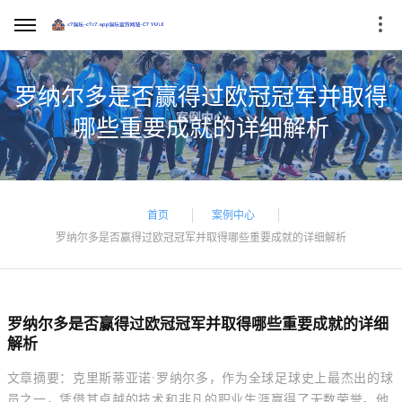
罗纳尔多是否赢得过欧冠冠军并取得
哪些重要成就的详细解析
首页
案例中心
罗纳尔多是否赢得过欧冠冠军并取得哪些重要成就的详细解析
罗纳尔多是否赢得过欧冠冠军并取得哪些重要成就的详细
解析
文章摘要：克里斯蒂亚诺·罗纳尔多，作为全球足球史上最杰出的球
员之一，凭借其卓越的技术和非凡的职业生涯赢得了无数荣誉。他