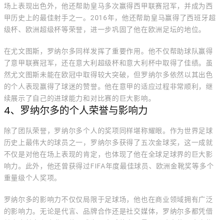
场上表现出色外，他还帮助皇马多次赢得西甲联赛冠军，并成为西
甲历史上的最佳射手之一。2016年，他还帮助皇马赢得了西班牙超
级杯、欧洲超级杯等荣誉，进一步巩固了他在欧洲足坛的地位。
在尤文图斯，罗纳尔多同样发挥了重要作用。他不仅帮助球队赢得
了意甲联赛冠军，还在意大利超级杯和意大利杯中取得了佳绩。虽
然尤文图斯未能在欧冠中取得较大突破，但罗纳尔多依然以其出色
的个人表现赢得了球迷的赞誉。他在意甲的适应过程非常顺利，继
续展示了自己的进球能力和对比赛的巨大影响。
4、罗纳尔多的个人荣誉与影响力
除了团队荣誉，罗纳尔多个人的奖项同样堪称耀眼。作为世界足球
历史上最伟大的球员之一，罗纳尔多获得了五次金球奖，这一成就
不仅是对他在场上表现的肯定，也体现了他在全球足球界的巨大影
响力。此外，他还曾获得过FIFA年度最佳球员、欧洲金靴奖等多个
重量级个人奖项。
罗纳尔多的影响力不仅仅局限于足球场，他也在商业领域拥有广泛
的影响力。无论是代言、品牌合作还是社交媒体，罗纳尔多都凭借