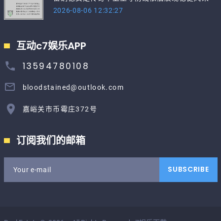
2026-08-06 12:32:27
互动c7娱乐APP
13594780108
bloodstained@outlook.com
嘉峪关市币霉庄372号
订阅我们的邮箱
SUBSCRIBE
Your e-mail