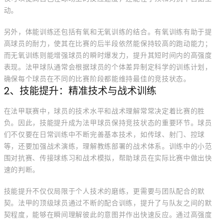
动。
另外，体能训练还包括有氧和无氧训练的结合。有氧训练有助于提
高球员的耐力，使其在比赛的后半段依然能保持较高的跑动能力；
而无氧训练则能增强球员的瞬时爆发力，提升其短时间内的高强度
表现。法甲球队通常会根据球员的个体差异制定科学的训练计划，
确保每个球员在不同的比赛阶段都能维持最佳的竞技状态。
2、技能提升：精准技术与战术训练
在法甲联赛中，球员的技术水平和战术理解常常决定着比赛的胜
负。因此，技能提升成为法甲球员保持竞技状态的重要环节。球员
们不仅要在日常训练中不断完善基本技术，如传球、射门、控球
等，还要加强战术演练，理解教练部署的战术体系。训练中的小范
围对抗赛、传接球练习和战术模拟，帮助球员在实际比赛中做出快
速的判断。
技能提升不仅仅局限于个人技术的磨练，更需要与团队配合的默
契。法甲的顶级球员通过不断的配合训练，提升了与队友之间的默
契程度，能够在瞬间理解彼此的意图并作出快速反应。通过高强度