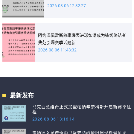
2026-08-06 12:32:27
阿约泽佩雷斯效率爆表进球如潮成为锋线终结者
典范引爆赛季话题新
2026-08-06 11:43:32
最新发布
马克西莫维奇正式加盟帕纳辛奈科斯开启新赛季征
程
2026-08-06 13:16:14
雷纳德女足传奇中卫坚守防线依旧展现稳健风采