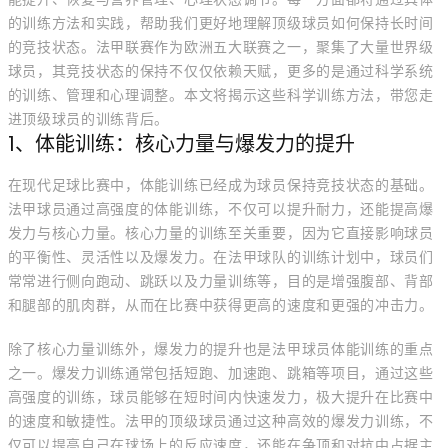
的训练方法和实践，帮助我们更好地理解顶级球员如何保持长时间
的竞技状态。法甲联赛作为欧洲五大联赛之一，聚集了大量世界级
球员，其竞技状态的保持不仅仅依赖天赋，更多的是通过科学系统
的训练、管理和心理调整。本文将揭示这些科学训练方法，带您走
进顶级球员的训练背后。
1、体能训练：核心力量与爆发力的提升
在现代足球比赛中，体能训练已经成为球员保持竞技状态的基础。
法甲球员通过高强度的体能训练，不仅可以提升耐力，还能提高爆
发力与核心力量。核心力量的训练至关重要，因为它直接影响球员
的平衡性、灵活性以及爆发力。在法甲球队的训练计划中，球员们
常常进行侧向跑动、跳跃以及力量训练等，目的是增强腹部、背部
和腿部的肌肉群，从而在比赛中获得更高的速度和更强的冲击力。
除了核心力量训练外，爆发力的提升也是法甲球员体能训练的重点
之一。爆发力训练通常包括短跑、加速跑、跳箱等项目，通过这些
高强度的训练，球员能够在短时间内快速发力，极大提升在比赛中
的速度和敏捷性。法甲的顶级球员通过这种高效的爆发力训练，不
仅可以提高自己在球场上的反应速度，还能在争顶和对抗中占据主