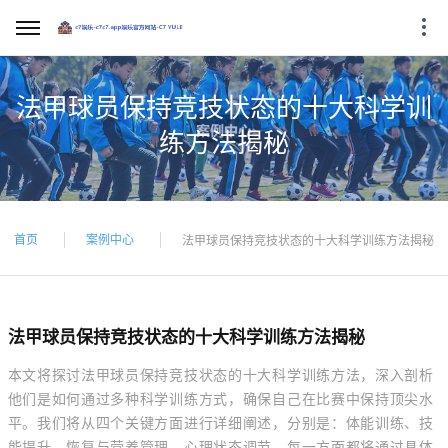
法甲球员保持竞技状态的十大科学训
练方法揭秘
首页
案例中心
法甲球员保持竞技状态的十大科学训练方法揭秘
法甲球员保持竞技状态的十大科学训练方法揭秘
本文将探讨法甲球员保持竞技状态的十大科学训练方法，深入剖析
他们是如何通过多种科学训练方式，确保自己在比赛中保持顶尖水
平。我们将从四个关键方面进行详细阐述，分别是：体能训练、技
能提升、恢复与营养管理、心理状态调节。每一方面都将通过具体