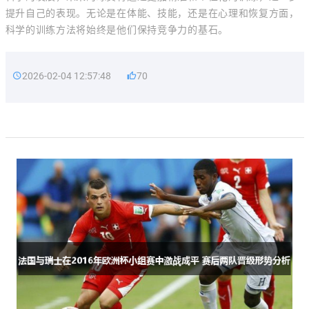
提升自己的表现。无论是在体能、技能，还是在心理和恢复方面，
科学的训练方法将始终是他们保持竞争力的基石。
2026-02-04 12:57:48
70