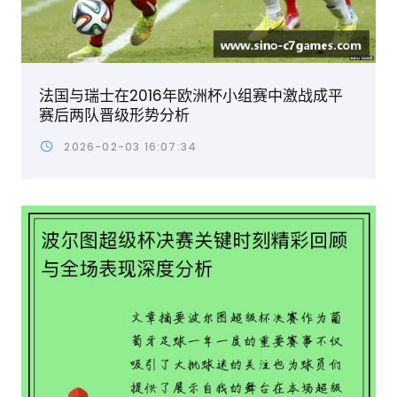
法国与瑞士在2016年欧洲杯小组赛中激战成平
赛后两队晋级形势分析
2026-02-03 16:07:34