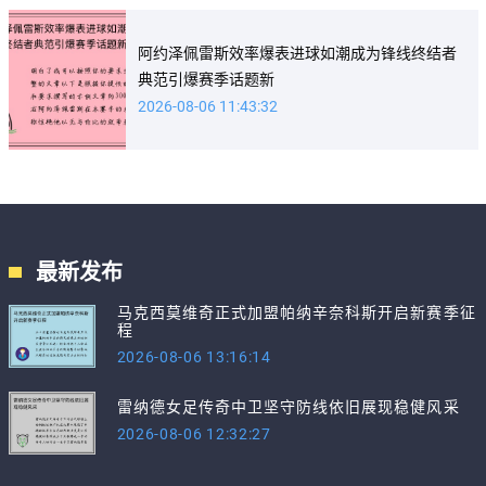
阿约泽佩雷斯效率爆表进球如潮成为锋线终结者
典范引爆赛季话题新
2026-08-06 11:43:32
最新发布
马克西莫维奇正式加盟帕纳辛奈科斯开启新赛季征
程
2026-08-06 13:16:14
雷纳德女足传奇中卫坚守防线依旧展现稳健风采
2026-08-06 12:32:27