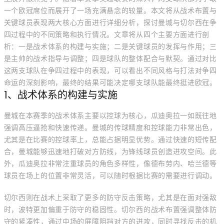
一个欧冠席位而展开了一场充满悬念的较量。本文将从战术布置与
关键球员表现两大核心方面进行详细分析，探讨曼城与切尔西在争
四过程中的不同策略和执行情况。文章将从四个主要方面进行剖
析：一是战术体系的构建与实施；二是关键球员的发挥与作用；三
是主帅的战术指导与调整；四是球队的整体配合与默契。通过对比
这两支球队在争四过程中的表现，可以看出不同风格与打法对争四
命运的深刻影响，最终的结果可能决定哪支球队能最终挺进欧冠。
1、战术体系的构建与实施
曼城在本赛季的战术体系主要以控球为核心，瓜迪奥拉一如既往地
强调高压逼抢和快速传递。曼城的传球精度和控球能力非常出色，
尤其是在比赛的控球率上，总能占据明显优势。通过快速的短传配
合，曼城能够迅速地打破对方防线，为锋线球员创造进攻空间。此
外，瓜迪奥拉非常注重球员的角色多样性，像德布劳内、哈兰德等
球员在场上的位置非常灵活，可以随时根据比赛的需要进行调动。
切尔西则在战术上采取了更多的防守反击策略，尤其是在面对强敌
时，波特更加偏重于防守的稳固性。切尔西的战术布置强调整体防
守的紧凑性，通过中场的屏障阻挡对方的进攻，同时寻找反击的机