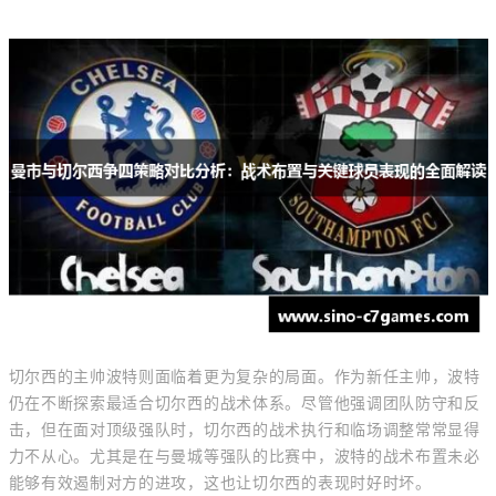
切尔西的主帅波特则面临着更为复杂的局面。作为新任主帅，波特
仍在不断探索最适合切尔西的战术体系。尽管他强调团队防守和反
击，但在面对顶级强队时，切尔西的战术执行和临场调整常常显得
力不从心。尤其是在与曼城等强队的比赛中，波特的战术布置未必
能够有效遏制对方的进攻，这也让切尔西的表现时好时坏。