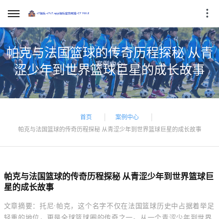
帕克与法国篮球的传奇历程探秘 从青
涩少年到世界篮球巨星的成长故事
首页
案例中心
帕克与法国篮球的传奇历程探秘 从青涩少年到世界篮球巨星的成长故事
帕克与法国篮球的传奇历程探秘 从青涩少年到世界篮球巨
星的成长故事
文章摘要：托尼·帕克，这个名字不仅在法国篮球历史中占据着举足
轻重的地位，更是全球篮球圈的传奇之一。从一个青涩少年到世界