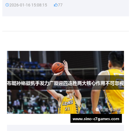
2026-01-16 15:08:15
77