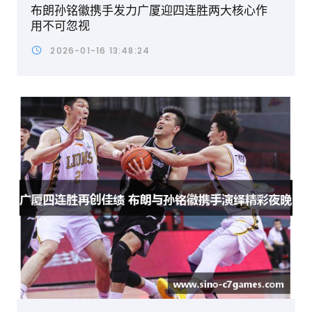
布朗孙铭徽携手发力广厦迎四连胜两大核心作
用不可忽视
2026-01-16 13:48:24