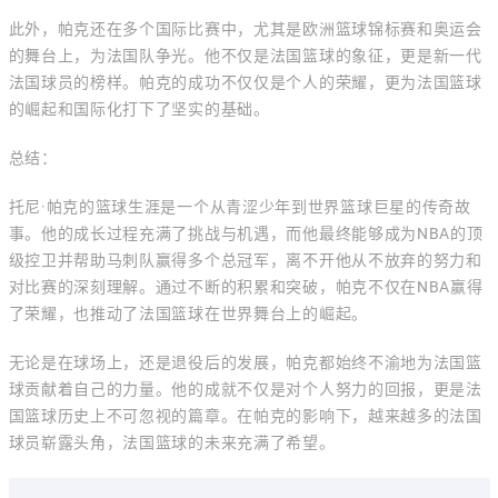
此外，帕克还在多个国际比赛中，尤其是欧洲篮球锦标赛和奥运会
的舞台上，为法国队争光。他不仅是法国篮球的象征，更是新一代
法国球员的榜样。帕克的成功不仅仅是个人的荣耀，更为法国篮球
的崛起和国际化打下了坚实的基础。
总结：
托尼·帕克的篮球生涯是一个从青涩少年到世界篮球巨星的传奇故
事。他的成长过程充满了挑战与机遇，而他最终能够成为NBA的顶
级控卫并帮助马刺队赢得多个总冠军，离不开他从不放弃的努力和
对比赛的深刻理解。通过不断的积累和突破，帕克不仅在NBA赢得
了荣耀，也推动了法国篮球在世界舞台上的崛起。
无论是在球场上，还是退役后的发展，帕克都始终不渝地为法国篮
球贡献着自己的力量。他的成就不仅是对个人努力的回报，更是法
国篮球历史上不可忽视的篇章。在帕克的影响下，越来越多的法国
球员崭露头角，法国篮球的未来充满了希望。