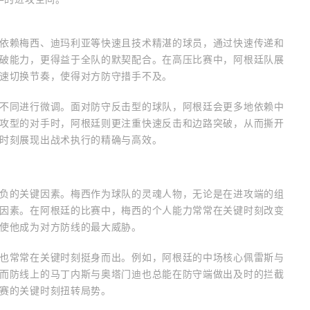
依赖梅西、迪玛利亚等快速且技术精湛的球员，通过快速传递和
破能力，更得益于全队的默契配合。在高压比赛中，阿根廷队展
速切换节奏，使得对方防守措手不及。
不同进行微调。面对防守反击型的球队，阿根廷会更多地依赖中
攻型的对手时，阿根廷则更注重快速反击和边路突破，从而撕开
时刻展现出战术执行的精确与高效。
负的关键因素。梅西作为球队的灵魂人物，无论是在进攻端的组
因素。在阿根廷的比赛中，梅西的个人能力常常在关键时刻改变
使他成为对方防线的最大威胁。
也常常在关键时刻挺身而出。例如，阿根廷的中场核心佩雷斯与
而防线上的马丁内斯与奥塔门迪也总能在防守端做出及时的拦截
赛的关键时刻扭转局势。