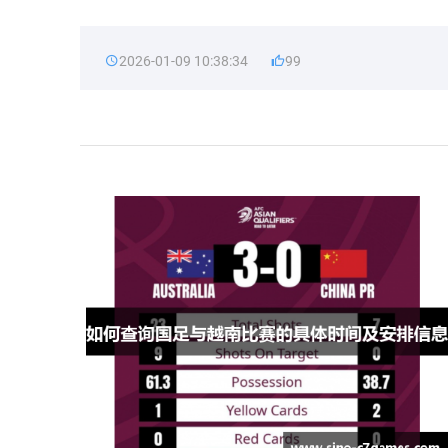
2026-01-09 10:38:34
99