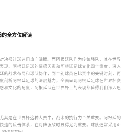
感的全方位解读
对决都让球迷们热血沸腾。而阿根廷队作为传统强队，其在世界
表现、阿根廷足球的情感因素和阿根廷足球文化四个维度，深入
廷的战术布局和球队协作，到个别球员在比赛中的关键时刻，再
度剖析阿根廷足球的深层魅力，全面呈现阿根廷足球在世界杯赛
感和文化的角度，阿根廷队在世界杯上的表现都值得我们深入思
尤其是在世界杯这种大赛中，战术的执行力至关重要。阿根廷的
快速的反击体系，在对阵强敌时显得尤为重要。球队通常采用4-
手的进攻空间。