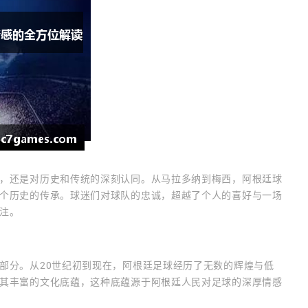
，还是对历史和传统的深刻认同。从马拉多纳到梅西，阿根廷球
个历史的传承。球迷们对球队的忠诚，超越了个人的喜好与一场
注。
部分。从20世纪初到现在，阿根廷足球经历了无数的辉煌与低
其丰富的文化底蕴，这种底蕴源于阿根廷人民对足球的深厚情感