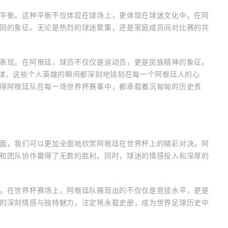
平衡。这种平衡不仅体现在球场上，更体现在球迷文化中。在阿
同的象征。无论是热烈的球迷聚集，还是家庭成员间对比赛的共
表现。在阿根廷，球员不仅仅是运动员，更是民族精神的象征。
进球，这些个人英雄的瞬间都深刻地铭刻在每一个阿根廷人的心
得阿根廷队在每一场世界杯赛事中，都承载着沉甸甸的历史责
面，我们可以更加全面地欣赏阿根廷在世界杯上的精彩对决。阿
和团队协作赢得了无数的胜利。同时，球迷的情感投入和深厚的
。在世界杯赛场上，阿根廷队展现出的不仅仅是竞技水平，更是
的深刻情感与独特魅力，注定将永载史册，成为世界足球历史中