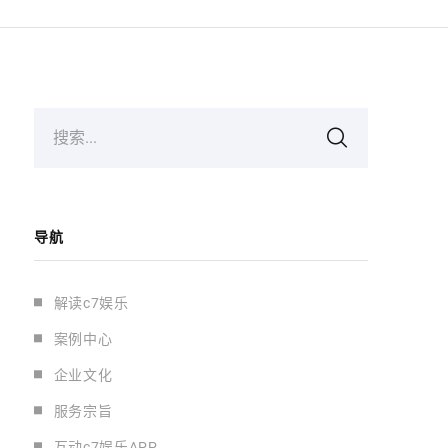
搜索...
导航
解读c7娱乐
案例中心
企业文化
服务宗旨
互动c7娱乐APP