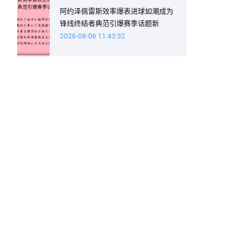
阿约泽佩雷斯效率爆表进球如潮成为
锋线终结者典范引爆赛季话题新
2026-08-06 11:43:32