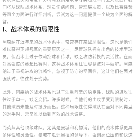
们将从球队战术体系、球员伤病问题、管理层决策、以及比赛经验
等四个方面进行详细剖析，尝试为这一问题提供一个较为全面的解
答。
1、战术体系的局限性
阿森纳在近年来的战术体系中，常常存在某些局限性，这也是他们
难以获得英超冠军的重要原因之一。尽管球队拥有出色的技术型球
员，但战术上过于依赖控球和传球，缺乏攻防转换的灵活性。在面
对高强度的英超比赛时，这种战术体系往往容易被对手破解。阿森
纳过于重视进攻的流畅性，忽视了防守的坚固性，这让他们在面对
强队时，往往处于劣势。
此外，阿森纳的战术体系也过于注重阵型的稳定性，球队的进攻往
往过于单一，缺乏变招。许多时候，当他们的主攻手受到限制时，
其他球员未能及时挺身而出。这种局限性使得球队在面对不同类型
的对手时，常常难以做到有效的战术调整。
而英超其他顶级球队，尤其是曼城和利物浦，他们的战术体系更具
多样性和灵活性。曼城在瓜迪奥拉的领导下，强调高位压迫和快速