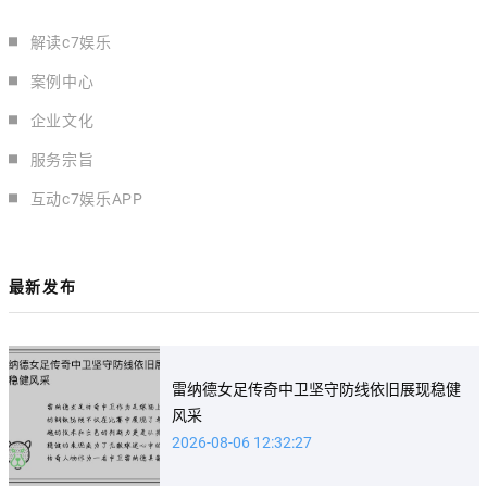
解读c7娱乐
案例中心
企业文化
服务宗旨
互动c7娱乐APP
最新发布
雷纳德女足传奇中卫坚守防线依旧展现稳健
风采
2026-08-06 12:32:27