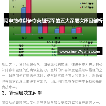
相比之下，其他英超强队，如曼城和利物浦，往往有更为充足的替
补阵容和更强的伤病恢复能力。曼城的阵容深度是英超中最强的之
一，球队即使在遭遇伤病时，仍然能够保持强大的竞争力。利物浦
也在伤病管理上做得非常出色，因此他们能够在赛季中保持较高的
竞技水平。
3、管理层决策问题
阿森纳的管理层决策也是导致球队错失英超冠军的重要原因之一。