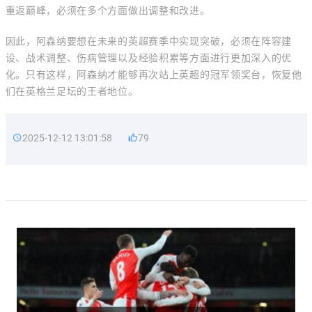
重返巅峰，必须在多个方面做出调整和改进。
因此，阿森纳要想在未来的英超赛季中实现突破，必须在阵容建
设、战术调整、伤病管理以及经验积累等方面进行更加深入的优
化。只有这样，阿森纳才能够再次站上英超的冠军领奖台，恢复他
们在英格兰足坛的王者地位。
2025-12-12 13:01:58
79