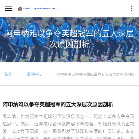
阿申纳难以争夺英超冠军的五大深层
次原因剖析
首页
案例中心
阿申纳难以争夺英超冠军的五大深层次原因剖析
阿申纳难以争夺英超冠军的五大深层次原因剖析
阿森纳，作为英格兰足球的顶尖俱乐部之一，历史上曾多次争夺英
超冠军。然而，近年来尽管球队阵容不断加强，却始终未能真正突
破，成功登顶英超。这一现象引发了球迷和专家的广泛讨论。本文
将从深层次的角度，分析阿森纳难以争夺英超冠军的五大原因。我