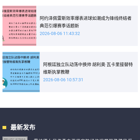
阿约泽佩雷斯效率爆表进球如潮成为锋线终结者
典范引爆赛季话题新
2026-08-06 11:43:32
阿根廷独立队动荡中换帅 胡利奥·瓦卡里接替特
维斯执掌教鞭
2026-08-06 10:57:31
最新发布