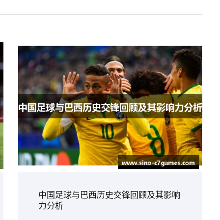
中国足球与巴西历史交锋回顾及其影响
力分析