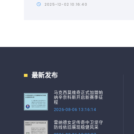
2025-12-02 10:16:40
最新发布
马克西莫维奇正式加盟帕
纳辛奈科斯开启新赛季征
程
2026-08-06 13:16:14
雷纳德女足传奇中卫坚守
防线依旧展现稳健风采