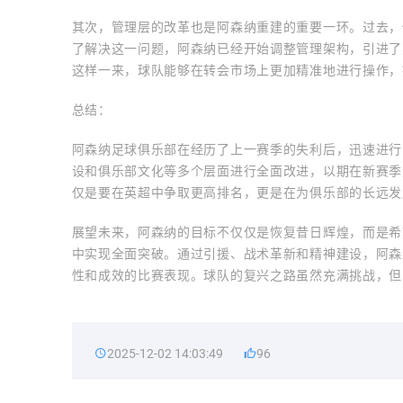
其次，管理层的改革也是阿森纳重建的重要一环。过去，
了解决这一问题，阿森纳已经开始调整管理架构，引进了
这样一来，球队能够在转会市场上更加精准地进行操作，
总结：
阿森纳足球俱乐部在经历了上一赛季的失利后，迅速进行
设和俱乐部文化等多个层面进行全面改进，以期在新赛季
仅是要在英超中争取更高排名，更是在为俱乐部的长远发
展望未来，阿森纳的目标不仅仅是恢复昔日辉煌，而是希
中实现全面突破。通过引援、战术革新和精神建设，阿森
性和成效的比赛表现。球队的复兴之路虽然充满挑战，但
2025-12-02 14:03:49
96