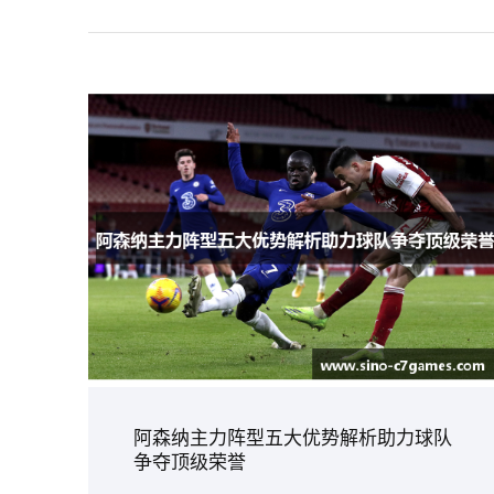
阿森纳主力阵型五大优势解析助力球队
争夺顶级荣誉