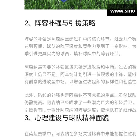
2、阵容补强与引援策略
阵容的补强是阿森纳重建过程中的核心环节。过去几个赛
达到预期，球队的阵容深度和竞争力受到了一定影响。为
季引进更具实力的球员，填补球队中的薄弱环节。
阿森纳最需要的补强区域无疑是进攻端和中场。过去的赛
深度上仍显不足。阿森纳计划引进一位顶级的中锋，能够
有创意的进攻型中场，以增强进攻组织的多样性和创造性
此外，防线的补强也是阿森纳不可忽视的重点。虽然球队
仍需提高。阿森纳已经瞄准了一些潜力巨大的年轻后卫，
引援将有助于提升阿森纳的阵容深度，使球队在多线作战
3、心理建设与球队精神面貌
在英超赛季中，阿森纳在多场关键比赛中未能把握住胜利