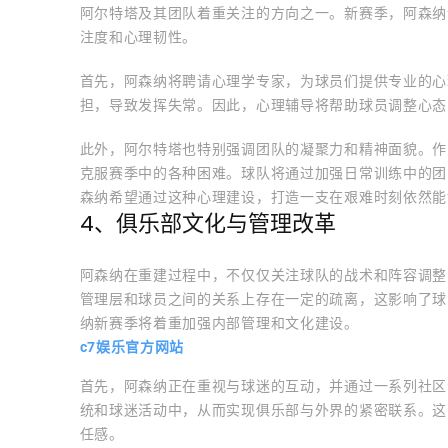
阿尔特塔及其团队着重关注的方向之一。新赛季，阿森纳
注度和心理韧性。
首先，阿森纳将聘请心理学专家，为球员们提供专业的心
担，导致发挥失常。因此，心理辅导将帮助球员调整心态
此外，阿尔特塔也特别强调团队的凝聚力和精神面貌。作
克服赛季中的各种困难。球队将通过加强日常训练中的团
森纳希望通过这种心理建设，打造一支在艰难时刻依然能
4、俱乐部文化与管理改革
阿森纳在重建过程中，不仅仅关注球队的战术和阵容调整
管理层和球员之间的关系上存在一定的疏离，这影响了球
纳新赛季将着重加强内部管理和文化建设。
c7娱乐官方网站
首先，阿森纳正在重视与球迷的互动，并通过一系列社区
统和球迷活动中，从而实现俱乐部与外界的紧密联系。这
任感。