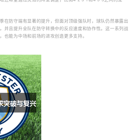
季在防守端有显著的提升，但面对顶级强队时，球队仍然暴露出
，并且提升全队在防守转换中的反应速度和协作性。这一系列战
，也能为中场和前场的进攻创造更多支持。