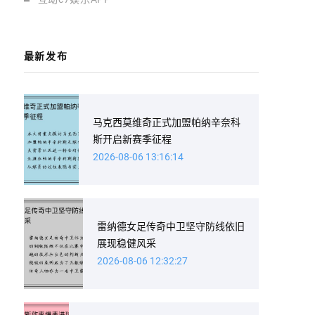
最新发布
马克西莫维奇正式加盟帕纳辛奈科
斯开启新赛季征程
2026-08-06 13:16:14
雷纳德女足传奇中卫坚守防线依旧
展现稳健风采
2026-08-06 12:32:27