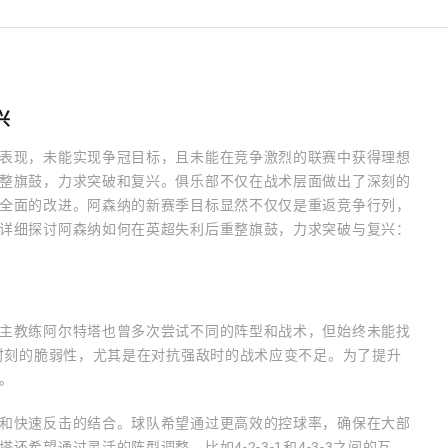
兴
表现，未能实现争冠目标，且未能在竞争激烈的联赛中获得理想
整旗鼓，力求突破和复兴。俱乐部不仅在战术层面做出了深刻的
全面的改进。阿森纳的新赛季目标显然不仅仅是重返竞争行列，
详细探讨阿森纳如何在英超失利后重整旗鼓，力求突破与复兴：
主教练阿尔特塔也曾多次尝试不同的阵型和战术，但始终未能找
键时刻的脆弱性，尤其是在对抗强敌时的战术应变不足。为了提升
。
和快速反击的结合。球队希望通过更高效的控球率，确保在大部
望通过灵活的阵型调整，比如4-2-3-1和4-3-3之间的互