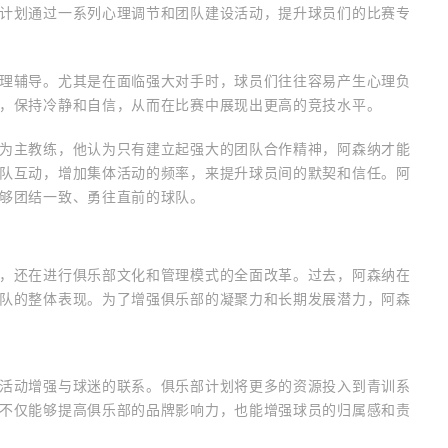
计划通过一系列心理调节和团队建设活动，提升球员们的比赛专
理辅导。尤其是在面临强大对手时，球员们往往容易产生心理负
，保持冷静和自信，从而在比赛中展现出更高的竞技水平。
为主教练，他认为只有建立起强大的团队合作精神，阿森纳才能
队互动，增加集体活动的频率，来提升球员间的默契和信任。阿
够团结一致、勇往直前的球队。
，还在进行俱乐部文化和管理模式的全面改革。过去，阿森纳在
队的整体表现。为了增强俱乐部的凝聚力和长期发展潜力，阿森
活动增强与球迷的联系。俱乐部计划将更多的资源投入到青训系
不仅能够提高俱乐部的品牌影响力，也能增强球员的归属感和责