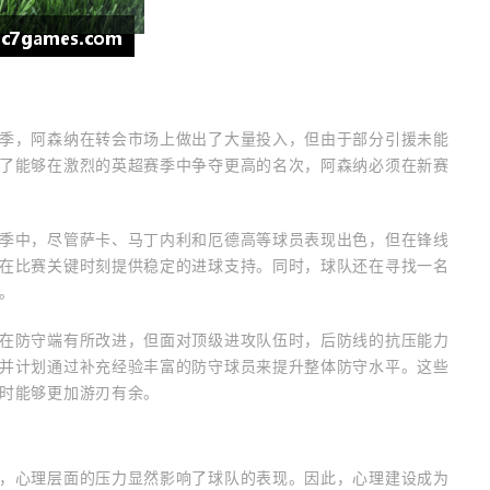
季，阿森纳在转会市场上做出了大量投入，但由于部分引援未能
了能够在激烈的英超赛季中争夺更高的名次，阿森纳必须在新赛
季中，尽管萨卡、马丁内利和厄德高等球员表现出色，但在锋线
在比赛关键时刻提供稳定的进球支持。同时，球队还在寻找一名
。
在防守端有所改进，但面对顶级进攻队伍时，后防线的抗压能力
并计划通过补充经验丰富的防守球员来提升整体防守水平。这些
时能够更加游刃有余。
，心理层面的压力显然影响了球队的表现。因此，心理建设成为