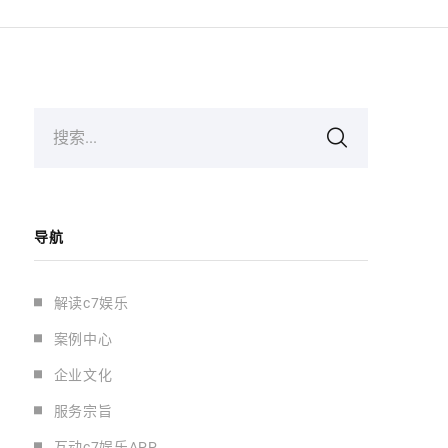
搜索...
导航
解读c7娱乐
案例中心
企业文化
服务宗旨
互动c7娱乐APP