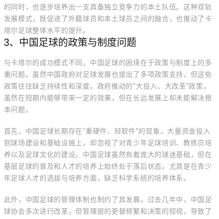
的同时，也逐步培养出一支具备独立竞争力的本土队伍。这种双轨
发展模式，既促进了外籍球员和本土球员之间的融合，也推动了卡
塔尔足球整体水平的提升。
3、中国足球的政策与制度问题
与卡塔尔的成功模式不同，中国足球的困境在于政策与制度上的多
重问题。虽然中国政府对足球发展也提出了多项政策支持，但这些
政策往往缺乏持续性和深度。政府推动的“大投入、大改革”政策，
虽然在短期内能够带来一定的效果，但在长远发展上却未能解决根
本问题。
首先，中国足球长期存在“重硬件、轻软件”的现象。大量资金投入
到球场建设和基础设施上，却忽视了对青少年足球培训、教练员培
养以及足球文化的建设。中国足球虽然有着庞大的球迷基础，但在
基层足球的普及和人才的培养上始终处于落后状态。尤其是在青少
年足球人才的选拔与培养方面，缺乏科学系统的培养体系。
此外，中国足球的管理体制也制约了其发展。过去几年中，中国足
球协会多次进行改革，但管理层的更替频繁和决策的短视，导致了