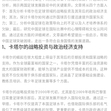
分析，揭示两国足球发展路径中的关键差异。文章将从四个方面入
手：首先分析卡塔尔在足球领域的战略投资及其背后的政治经济支
持；其次，探讨卡塔尔如何通过外国球员引援迅速提升国家队实
力；第三，分析中国足球在政策导向上的不足以及人才培养体系的
欠缺；最后，研究中国足球在国际比赛中的心理障碍和文化认同问
题。通过这些方面的详细阐述，文章最终希望提出一些启示，帮助
中国足球突破困境，走出一条符合自身国情的发展道路。
1、卡塔尔的战略投资与政治经济支持
卡塔尔的崛起在很大程度上得益于其背后的巨额投资和国家战略的
支持。作为全球最富裕的国家之一，卡塔尔凭借丰富的石油资源和
庞大的国家财政积累，能够为足球产业提供不惜成本的支持。这种
投资不仅仅局限于俱乐部或国家队，还涵盖了足球基础设施建设、
教练员培训、青少年足球发展等多个方面。
卡塔尔的战略投资始于2000年代初，尤其是在2009年收购巴黎圣
日耳曼足球俱乐部后，其足球发展开始步入国际化轨道。通过这一
举措，卡塔尔不仅提高了本国足球水平，也借助国际俱乐部的名气
吸引了世界级球员和教练的加盟。更重要的是，卡塔尔政府通过这