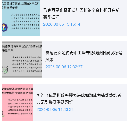
马克西莫维奇正式加盟帕纳辛奈科斯开启新
赛季征程
2026-08-06 13:16:14
雷纳德女足传奇中卫坚守防线依旧展现稳健
风采
2026-08-06 12:32:27
阿约泽佩雷斯效率爆表进球如潮成为锋线终结者
典范引爆赛季话题新
2026-08-06 11:43:32