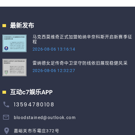
最新发布
马克西莫维奇正式加盟帕纳辛奈科斯开启新赛季征
程
2026-08-06 13:16:14
雷纳德女足传奇中卫坚守防线依旧展现稳健风采
2026-08-06 12:32:27
互动c7娱乐APP
13594780108
bloodstained@outlook.com
嘉峪关市币霉庄372号