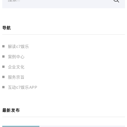
导航
解读c7娱乐
案例中心
企业文化
服务宗旨
互动c7娱乐APP
最新发布