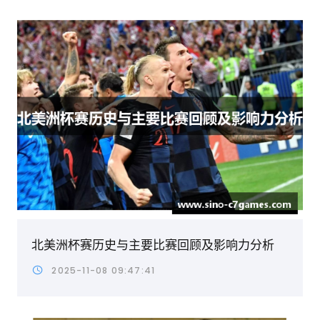
北美洲杯赛历史与主要比赛回顾及影响力分析
2025-11-08 09:47:41