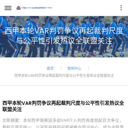
西甲本轮VAR判罚争议再起裁判尺度
与公平性引发热议全联盟关注
首页
案例中心
西甲本轮VAR判罚争议再起裁判尺度与公平性引发热议全联盟关注
西甲本轮VAR判罚争议再起裁判尺度与公平性引发热议全
联盟关注
文章摘要：本轮西甲联赛因多起VAR介入判罚再度掀起巨大争议，
裁判尺度不统一、公平性存疑的问题被推向舆论中心，成为全联盟