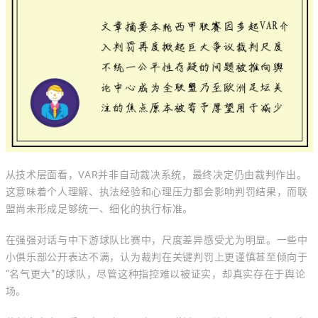
从技术层面看，VAR并非自动裁决系统，最终决定仍由裁判作出。
这意味着个人理解、执法经验和心理压力都会影响判罚结果，而联
盟尚未形成足够统一、细化的执行标准。
在强强对话与中下游球队比赛中，尺度差异感受尤为明显。一些中
小俱乐部公开表达不满，认为裁判在关键判罚上更谨慎甚至倾向于
“名气更大”的球队，尽管这种指控难以被证实，却真实存在于舆论
场。