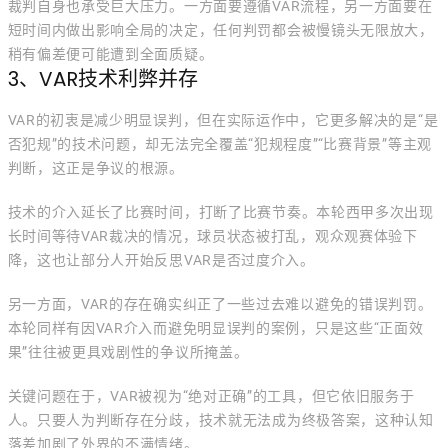
裁判自身也承受巨大压力。一方面要遵循VAR流程，另一方面要在
短时间内做出影响全局的决定，任何判罚都会被慢镜头无限放大，
稍有偏差便可能遭到全面质疑。
3、VAR技术利弊并存
VAR的初衷是减少明显误判，但在实际运作中，它更多解决的是“是
否犯规”的技术问题，却无法完全覆盖“犯规程度”“比赛背景”等主观
判断，这正是争议的根源。
技术的介入延长了比赛时间，打断了比赛节奏。本轮西甲多次出现
长时间等待VAR裁决的情况，球员状态被打乱，观众观赛体验下
降，这也让部分人开始反思VAR是否过度介入。
另一方面，VAR的存在确实纠正了一些过去难以避免的错误判罚。
本轮同样有因VAR介入而避免明显误判的案例，只是这些“正面效
果”往往被更具戏剧性的争议所掩盖。
关键问题在于，VAR被视为“绝对正确”的工具，但它依旧服务于
人。只要人为判断存在分歧，技术就无法成为终极答案，这种认知
落差加剧了外界的不满情绪。