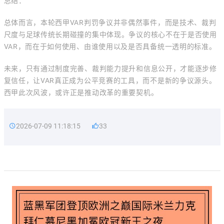
总结：
总体而言，本轮西甲VAR判罚争议并非偶然事件，而是技术、裁判
尺度与足球传统长期碰撞的集中体现。争议的核心不在于是否使用
VAR，而在于如何使用、由谁使用以及是否具备统一透明的标准。
未来，只有通过制度完善、裁判能力提升和信息公开，才能逐步修
复信任，让VAR真正成为公平竞赛的工具，而不是新的争议源头。
西甲此次风波，或许正是推动改革的重要契机。
2026-07-09 11:18:15
33