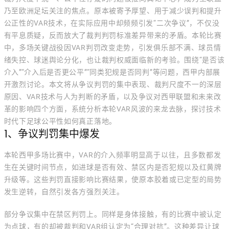
乃至欧洲足坛关注的焦点。原本被寄予厚望、用于减少误判和提升
公正性的VAR技术，在实际应用中却频频引发“二次争议”，不仅没
有平息质疑，反而放大了裁判判罚标准差异带来的矛盾。本轮比赛
中，多场关键战役因VAR判罚改变走势，引发俱乐部不满、球员情
绪失控、球迷舆论分化，也让裁判权威面临新的考验。围绕“是否该
介入”“介入后是否更公平”“同类犯规是否同判”等问题，西甲内部展
开激烈讨论。本文将从争议判罚的集中表现、裁判尺度不一的深层
原因、VAR技术与人为判断的矛盾，以及争议对西甲联盟和未来改
革的影响四个方面，系统分析本轮VAR风波的来龙去脉，探讨技术
时代下足球公平性如何真正落地。
1、争议判罚集中爆发
本轮西甲多场比赛中，VAR的介入频率明显高于以往，且多数都发
生在关键时间节点，如进球是否有效、禁区内是否犯规以及红黄牌
升级等。这些判罚直接影响比赛结果，使原本胶着或已定型的局势
发生逆转，自然引发各方强烈关注。
部分争议集中在禁区判罚上。同样是身体接触，有的比赛中被认定
为点球，有的却被裁判和VAR组认定为“合理对抗”。这种差异让球