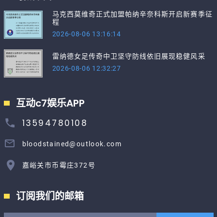
马克西莫维奇正式加盟帕纳辛奈科斯开启新赛季征
程
2026-08-06 13:16:14
雷纳德女足传奇中卫坚守防线依旧展现稳健风采
2026-08-06 12:32:27
互动c7娱乐APP
13594780108
bloodstained@outlook.com
嘉峪关市币霉庄372号
订阅我们的邮箱