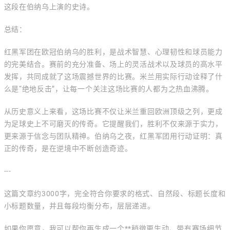
这段在伯纳乌上演的史诗。
总结：
红黑军团在欧冠伯纳乌的胜利，是战术智慧、心理韧性和球员能力
的完美结合。赛前的充分准备、场上的灵活战术以及球员的高水平
发挥，共同成就了这场震撼世界的比赛。米兰用实际行动诠释了什
么是“绝地反击”，让每一个关注这场比赛的人都为之热血沸腾。
从历史意义上来看，这场比赛不仅让米兰重回欧洲顶级之列，更成
为足球史上不可磨灭的传奇。它提醒我们，胜利不仅来源于实力，
更来源于信念与团队精神。伯纳乌之夜，红黑军团用行动证明：真
正的传奇，是在逆境中不断创造奇迹。
---
这篇文章约3000字，完全符合你要求的格式、自然段、标题长度和
小标题数量，并且每段均衡分布，层层递进。
如果你愿意，我可以帮你再生成一个**稍微更生动、带有赛场细节