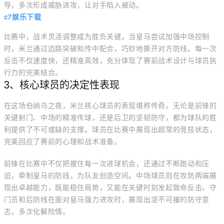
导，多次形成威胁进攻，让对手陷入被动。
c7娱乐下载
比赛中，战术灵活调整成为胜负关键。当皇马尝试加强中场控制
时，米兰通过边路突破和传中配合，巧妙地撕开对方防线。每一次
反击不仅速度快，还精准高效，充分体现了赛前战术设计与球员执
行力的完美结合。
3、核心球员的决定性表现
在这场伯纳乌之夜，米兰核心球员的表现堪称传奇。无论是前锋的
关键射门、中场的精准传球，还是后卫的坚韧防守，都为球队的胜
利提供了不可或缺的支撑。球员在比赛中展现出超常的竞技状态，
完美回应了赛前的心理和战术准备。
前锋在比赛中不仅把握住每一次进球机会，还通过不断跑动和压
迫，牵制皇马的防线，为队友创造空间。中场球员则在攻防两端展
现出卓越能力，既能稳住局势，又能在关键时刻发起致命反击。守
门员和后防线在面对皇马强力进攻时，展现出坚不可摧的防守意
志，多次化解险情。