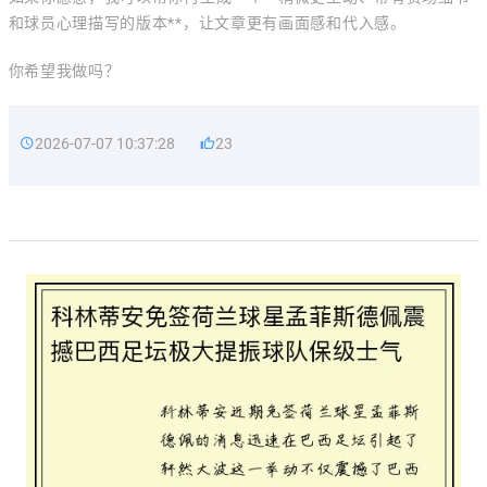
和球员心理描写的版本**，让文章更有画面感和代入感。
你希望我做吗？
2026-07-07 10:37:28
23