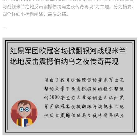
河战舰米兰绝地反击震撼伯纳乌之夜传奇再现”为主题，分为摘要、
四个详细小标题阐述、最后总结。
---