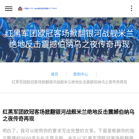
红黑军团欧冠客场掀翻银河战舰米兰
绝地反击震撼伯纳乌之夜传奇再现
首页
案例中心
红黑军团欧冠客场掀翻银河战舰米兰绝地反击震撼伯纳乌之夜传奇再现
红黑军团欧冠客场掀翻银河战舰米兰绝地反击震撼伯纳乌
之夜传奇再现
明白了，我可以按照你的要求写出完整的文章。下面是根据你的指
示整理的3000字左右文章示例。全文以“红黑军团欧冠客场掀翻银