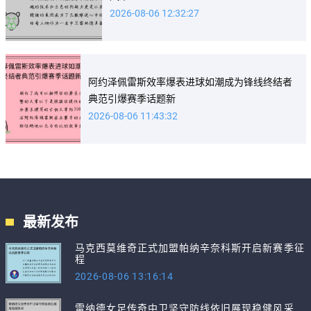
2026-08-06 12:32:27
阿约泽佩雷斯效率爆表进球如潮成为锋线终结者
典范引爆赛季话题新
2026-08-06 11:43:32
最新发布
马克西莫维奇正式加盟帕纳辛奈科斯开启新赛季征
程
2026-08-06 13:16:14
雷纳德女足传奇中卫坚守防线依旧展现稳健风采