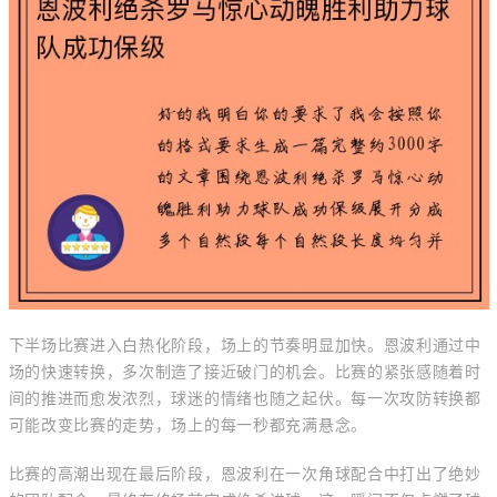
下半场比赛进入白热化阶段，场上的节奏明显加快。恩波利通过中
场的快速转换，多次制造了接近破门的机会。比赛的紧张感随着时
间的推进而愈发浓烈，球迷的情绪也随之起伏。每一次攻防转换都
可能改变比赛的走势，场上的每一秒都充满悬念。
比赛的高潮出现在最后阶段，恩波利在一次角球配合中打出了绝妙