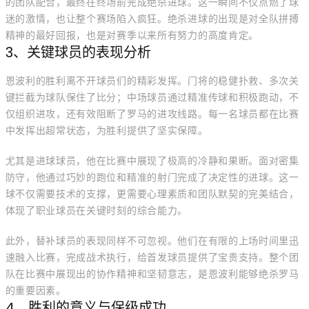
的团队配合，最终在终场前完成绝杀进球。这一瞬间不仅点燃了球
迷的激情，也让整个赛场陷入疯狂。绝杀进球的出现是对全队拼搏
精神的最好回报，也是对赛季以来所有努力的高度肯定。
3、关键球员的表现分析
恩波利的胜利离不开球员们的精彩发挥。门将的稳健扑救、多次关
键拦截为球队保住了比分；中场球员通过精准传球和积极跑动，不
仅组织进攻，还有效阻断了罗马的进攻线路。每一名球员都在比赛
中发挥出超常状态，为胜利提供了坚实保障。
尤其是进球球员，他在比赛中展现了极高的冷静和果断。面对密集
防守，他通过巧妙的跑位和精准的射门完成了决定性的进球。这一
球不仅需要技术的支撑，更需要心理素质和团队默契的完美结合，
体现了职业球员在关键时刻的综合能力。
此外，替补球员的表现同样不可忽视。他们在有限的上场时间里迅
速融入比赛，完成战术执行，给首发球员提供了宝贵支持。整个团
队在比赛中展现出的协作精神和坚韧意志，是恩波利能够绝杀罗马
的重要因素。
4、胜利的意义与保级成功