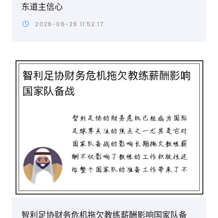
东道主信心
2026-06-29 11:52:17
智利足协财务危机拖欠教练薪酬影响国家队备