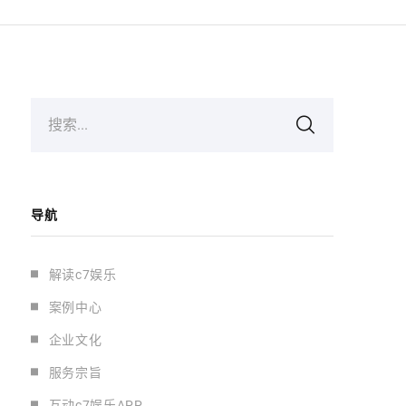
搜索...
导航
解读c7娱乐
案例中心
企业文化
服务宗旨
互动c7娱乐APP