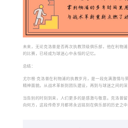
未来，无论克洛普是否再次执教顶级俱乐部，他在利物浦
的比赛，已经成为球迷心中永恒的记忆。
总结：
尤尔根·克洛普在利物浦的执教岁月，是一段充满激情与
精神面貌。从战术革新到团队建设，再到与球迷之间的深
当告别的时刻到来，人们更多的是感激与敬意。克洛普留
向何方，这段传奇岁月都将永远铭刻在俱乐部的历史之中