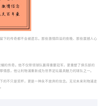
留下的传奇都不会被遗忘。那些激情四溢的夜晚、那些震撼人心
荣耀的传奇。他不仅带领球队赢得重要冠军，更重塑了俱乐部的
厚情感，他让利物浦重新成为世界足坛最具魅力的球队之一。
下的不只是奖杯，更是一种永不放弃的信念。无论未来利物浦走
。