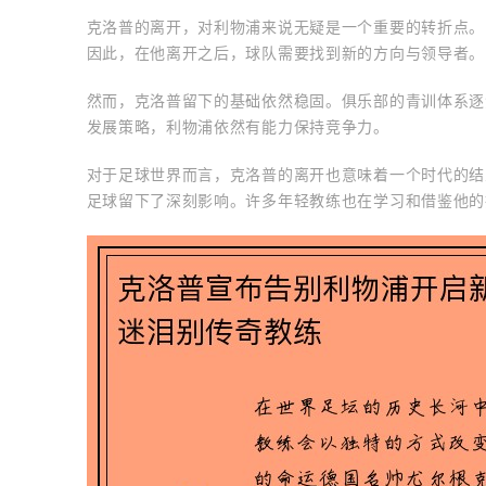
克洛普的离开，对利物浦来说无疑是一个重要的转折点。
因此，在他离开之后，球队需要找到新的方向与领导者。
然而，克洛普留下的基础依然稳固。俱乐部的青训体系逐
发展策略，利物浦依然有能力保持竞争力。
对于足球世界而言，克洛普的离开也意味着一个时代的结
足球留下了深刻影响。许多年轻教练也在学习和借鉴他的