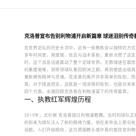
克洛普宣布告别利物浦开启新篇章 球迷泪别传奇
在世界足坛的历史长河中，总有一些教练会以独特的方式
多年时间里，用激情、信念与战术革新，重新点燃了这支
时，这个消息迅速震动了整个足球世界。无数球迷在震惊
的重建艰难，到带领球队重回欧洲之巅，再到塑造出极具
重新拥有精神与灵魂。克洛普的离开并非简单的告别，而
章。对于球迷而言，这既是一场深情的告别，也是对未来
四个方面，全面回顾克洛普在利物浦留下的传奇篇章。
一、执教红军辉煌历程
2015年，尤尔根·克洛普接过利物浦教鞭。当时的球队
的到来为球队注入了新的精神力量，他在发布会上那句充
话题。人们开始相信，这位德国教头或许真的能改变利物