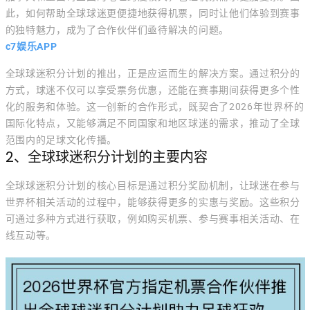
此，如何帮助全球球迷更便捷地获得机票，同时让他们体验到赛事
的独特魅力，成为了合作伙伴们亟待解决的问题。
c7娱乐APP
全球球迷积分计划的推出，正是应运而生的解决方案。通过积分的
方式，球迷不仅可以享受票务优惠，还能在赛事期间获得更多个性
化的服务和体验。这一创新的合作形式，既契合了2026年世界杯的
国际化特点，又能够满足不同国家和地区球迷的需求，推动了全球
范围内的足球文化传播。
2、全球球迷积分计划的主要内容
全球球迷积分计划的核心目标是通过积分奖励机制，让球迷在参与
世界杯相关活动的过程中，能够获得更多的实惠与奖励。这些积分
可通过多种方式进行获取，例如购买机票、参与赛事相关活动、在
线互动等。