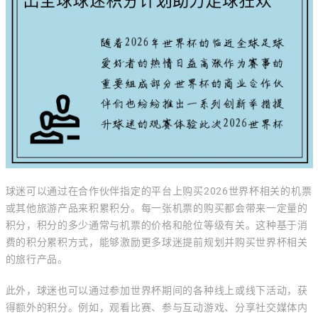
球迷可以通过在合作伙伴指定的平台上购买2026世界杯相关的机票
或其他旅游产品来积累积分。每一张机票的购买都会带来一定量的
积分，积分的多少通常与机票的价格和舱位等级有关。这种基于消
费的积分累积方式，能够激励更多球迷提前规划并购买世界杯相关
的旅行产品。
此外，球迷也可以通过参加世界杯期间的各种线上或线下活动，获
得额外的积分。例如，观看比赛、参与互动游戏、分享社交媒体内