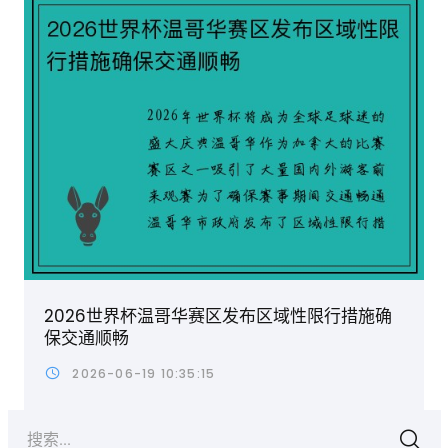
2026世界杯温哥华赛区发布区域性限行措施确
保交通顺畅
2026-06-19 10:35:15
搜索...