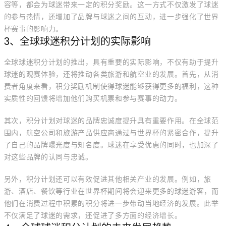
容等，都会为球迷带来一定的积分奖励。这一方式不仅激发了球迷
的参与热情，还增加了品牌与球迷之间的互动，进一步强化了世界
杯赛事的影响力。
3、全球球迷积分计划的实际影响
全球球迷积分计划的推出，具有重要的实际影响，不仅有助于提升
球迷的观赛体验，还将推动各类旅游和航空业的发展。首先，从消
费者角度来看，积分奖励机制使得球迷能够获得更多的福利，这种
实质性的回馈将增加他们购买机票和参与赛事的动力。
其次，积分计划对球迷的品牌忠诚度提升具有重要作用。在全球范
围内，航空公司和旅游产品供应商通过与世界杯的紧密合作，提升
了自己的品牌曝光度与知名度。球迷在享受优惠的同时，也加深了
对这些品牌的认同与忠诚。
另外，积分计划还可以有效促进其他相关产业的发展。例如，旅
游、酒店、餐饮等行业在世界杯期间将会迎来更多的球迷游客，而
他们在消费过程中积累的积分将进一步带动当地经济的发展。此举
不仅满足了球迷的需求，还促进了多方面的经济增长。