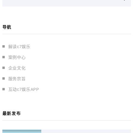
导航
解读c7娱乐
案例中心
企业文化
服务宗旨
互动c7娱乐APP
最新发布