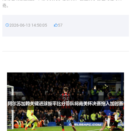
奇。
2026-06-13 14:50:05
57