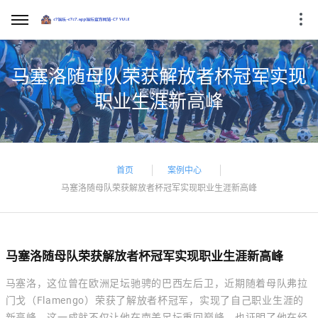
马塞洛随母队荣获解放者杯冠军实现
职业生涯新高峰
首页
案例中心
马塞洛随母队荣获解放者杯冠军实现职业生涯新高峰
马塞洛随母队荣获解放者杯冠军实现职业生涯新高峰
马塞洛，这位曾在欧洲足坛驰骋的巴西左后卫，近期随着母队弗拉
门戈（Flamengo）荣获了解放者杯冠军，实现了自己职业生涯的
新高峰。这一成就不仅让他在南美足坛重回巅峰，也证明了他在经