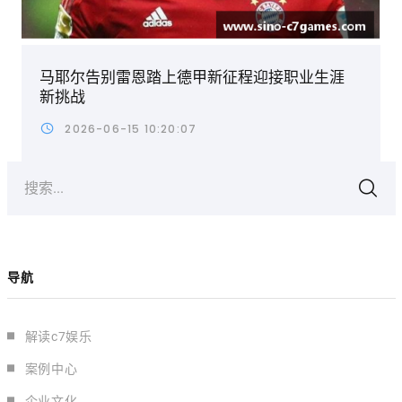
马耶尔告别雷恩踏上德甲新征程迎接职业生涯
新挑战
2026-06-15 10:20:07
搜索...
导航
解读c7娱乐
案例中心
企业文化