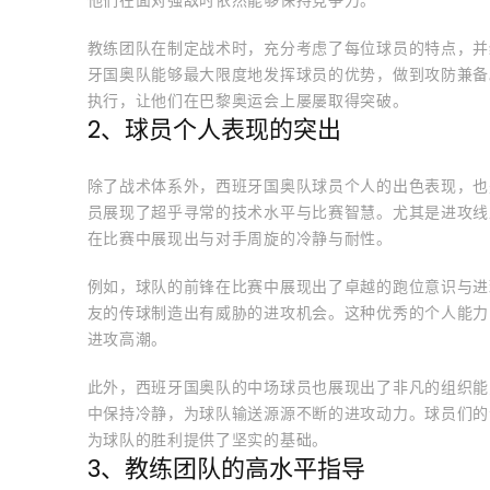
教练团队在制定战术时，充分考虑了每位球员的特点，并
牙国奥队能够最大限度地发挥球员的优势，做到攻防兼备
执行，让他们在巴黎奥运会上屡屡取得突破。
2、球员个人表现的突出
除了战术体系外，西班牙国奥队球员个人的出色表现，也
员展现了超乎寻常的技术水平与比赛智慧。尤其是进攻线
在比赛中展现出与对手周旋的冷静与耐性。
例如，球队的前锋在比赛中展现出了卓越的跑位意识与进
友的传球制造出有威胁的进攻机会。这种优秀的个人能力
进攻高潮。
此外，西班牙国奥队的中场球员也展现出了非凡的组织能
中保持冷静，为球队输送源源不断的进攻动力。球员们的
为球队的胜利提供了坚实的基础。
3、教练团队的高水平指导