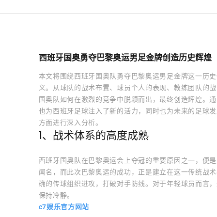
西班牙国奥勇夺巴黎奥运男足金牌创造历史辉煌
本文将围绕西班牙国奥队勇夺巴黎奥运男足金牌这一历史
义。从球队的战术布置、球员个人的表现、教练团队的战
国奥队如何在激烈的竞争中脱颖而出，最终创造辉煌。通
也为西班牙足球注入了新的活力，同时也为未来的足球发
方面进行深入分析。
1、战术体系的高度成熟
西班牙国奥队在巴黎奥运会上夺冠的重要原因之一，便是
闻名，而此次巴黎奥运的成功，正是建立在这一传统战术
确的传球组织进攻，打破对手防线。对于年轻球员而言，
保持冷静。
c7娱乐官方网站