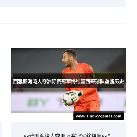
西雅图海湾人夺洲际赛冠军终结墨西哥