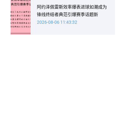
阿约泽佩雷斯效率爆表进球如潮成为
锋线终结者典范引爆赛季话题新
2026-08-06 11:43:32