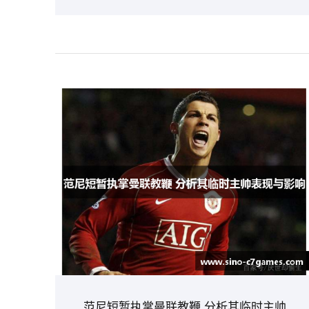
范尼短暂执掌曼联教鞭 分析其临时主帅