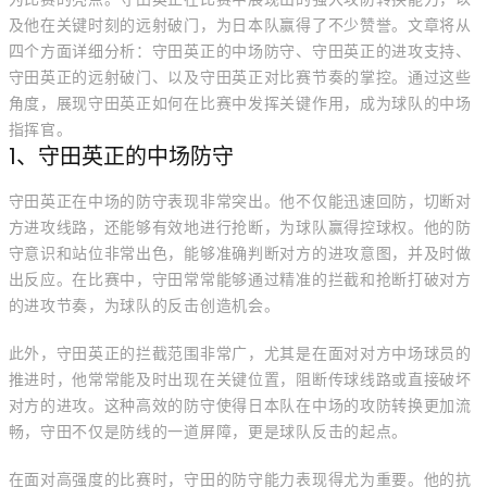
及他在关键时刻的远射破门，为日本队赢得了不少赞誉。文章将从
四个方面详细分析：守田英正的中场防守、守田英正的进攻支持、
守田英正的远射破门、以及守田英正对比赛节奏的掌控。通过这些
角度，展现守田英正如何在比赛中发挥关键作用，成为球队的中场
指挥官。
1、守田英正的中场防守
守田英正在中场的防守表现非常突出。他不仅能迅速回防，切断对
方进攻线路，还能够有效地进行抢断，为球队赢得控球权。他的防
守意识和站位非常出色，能够准确判断对方的进攻意图，并及时做
出反应。在比赛中，守田常常能够通过精准的拦截和抢断打破对方
的进攻节奏，为球队的反击创造机会。
此外，守田英正的拦截范围非常广，尤其是在面对对方中场球员的
推进时，他常常能及时出现在关键位置，阻断传球线路或直接破坏
对方的进攻。这种高效的防守使得日本队在中场的攻防转换更加流
畅，守田不仅是防线的一道屏障，更是球队反击的起点。
在面对高强度的比赛时，守田的防守能力表现得尤为重要。他的抗