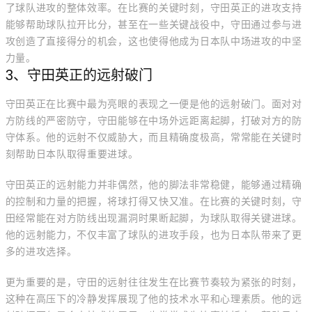
了球队进攻的整体效率。在比赛的关键时刻，守田英正的进攻支持
能够帮助球队拉开比分，甚至在一些关键战役中，守田通过参与进
攻创造了直接得分的机会，这也使得他成为日本队中场进攻的中坚
力量。
3、守田英正的远射破门
守田英正在比赛中最为亮眼的表现之一便是他的远射破门。面对对
方防线的严密防守，守田能够在中场外远距离起脚，打破对方的防
守体系。他的远射不仅威胁大，而且精确度极高，常常能在关键时
刻帮助日本队取得重要进球。
守田英正的远射能力并非偶然，他的脚法非常稳健，能够通过精确
的控制和力量的把握，将球打得又快又准。在比赛的关键时刻，守
田经常能在对方防线出现漏洞时果断起脚，为球队取得关键进球。
他的远射能力，不仅丰富了球队的进攻手段，也为日本队带来了更
多的进攻选择。
更为重要的是，守田的远射往往发生在比赛节奏较为紧张的时刻，
这种在高压下的冷静发挥展现了他的技术水平和心理素质。他的远