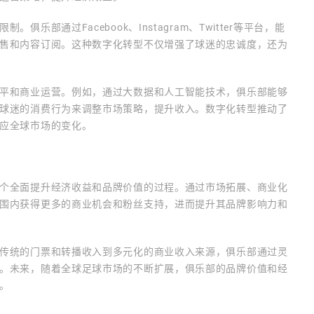
部通过Facebook、Instagram、Twitter等平台，能
售和内容订阅。这种数字化转型不仅增强了球迷的忠诚度，还为
平和商业运营。例如，通过大数据和人工智能技术，俱乐部能够
球迷的消费行为来调整市场策略，提升收入。数字化转型推动了
应全球市场的变化。
个全面提升经济收益和品牌价值的过程。通过市场拓展、商业化
围内获得更多的商业机会和粉丝支持，进而提升其品牌影响力和
传统的门票和转播收入到多元化的商业收入来源，俱乐部通过灵
。未来，随着全球足球市场的不断扩展，俱乐部的品牌价值和经
。