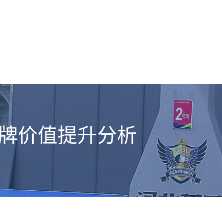
牌价值提升分析