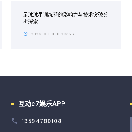
足球球星训练营的影响力与技术突破分
析探索
2026-03-16 10:36:56
互动c7娱乐APP
13594780108