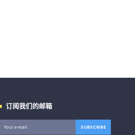
订阅我们的邮箱
SUBSCRIBE
Your e-mail