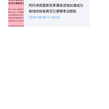
阿约泽佩雷斯效率爆表进球如潮成为
锋线终结者典范引爆赛季话题新
2026-08-06 11:43:32