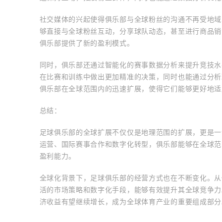
社交媒体的兴起使得俱乐部与全球粉丝的沟通不再受地域限制。俱乐
够直接与全球粉丝互动，分享球队动态，甚至进行商品销
俱乐部提供了新的盈利模式。
同时，俱乐部还通过智能化的赛事数据分析来提升竞技水
在比赛和训练中做出更加精准的决策，同时也能通过分析
俱乐部在全球范围内的迅速扩展，使得它们能够更好地适
总结：
足球俱乐部的全球扩展不仅仅是地理范围的扩展，更是一
运营、国际赛事合作和数字化转型，俱乐部能够在全球范
盈利能力。
全球化背景下，足球俱乐部的经营方式也在不断变化。从
活的市场策略和数字化手段，能够有效提升其全球竞争力
济收益有望继续增长，成为全球体育产业的重要组成部分