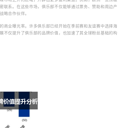
密联系。在这些市场，俱乐部不仅能够通过票务、赞助和周边产
战略合作伙伴。
的商业曝光率。许多俱乐部已经开始在季前赛和友谊赛中选择海
展不仅提升了俱乐部的品牌价值，也加速了其全球粉丝基础的构