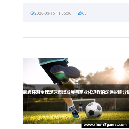
2026-03-15 11:55:06
63