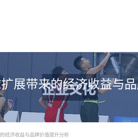
球扩展带来的经济收益与品
的经济收益与品牌价值提升分析