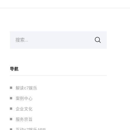
搜索...
导航
解读c7娱乐
案例中心
企业文化
服务宗旨
互动c7娱乐APP