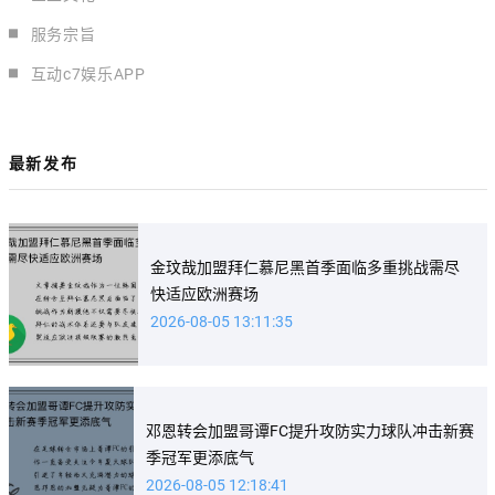
服务宗旨
互动c7娱乐APP
最新发布
金玟哉加盟拜仁慕尼黑首季面临多重挑战需尽
快适应欧洲赛场
2026-08-05 13:11:35
邓恩转会加盟哥谭FC提升攻防实力球队冲击新赛
季冠军更添底气
2026-08-05 12:18:41