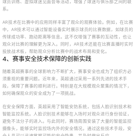
球员训练、虚拟球迷见面会等活动，增强了球迷与俱乐部之间的联
系。
AR技术在比赛中的应用同样丰富了观众的观赛体验。例如，在比赛
中，AR技术可以通过智能设备实时展示球员的比赛数据，如球员的
传球成功率、跑动距离等信息。这不仅增强了赛事的互动性，也让
观众对比赛的理解更为深入。同时，AR技术还能在比赛直播时实时
投放战术板，帮助观众分析比赛中的战术布局和变化。
4、赛事安全技术保障的创新实践
随着英超赛事的全球影响力不断扩大，赛事安全也成为了组织方必
须重视的重要问题。近年来，英超通过采用一系列先进的技术手
段，保障了赛事的顺利进行。特别是在大规模观众聚集的情况下，
如何确保观众的安全成为了一项挑战。
在安全保障方面，英超采用了智能安防系统，包括人脸识别技术和
智能监控系统。人脸识别技术能够在入场时对观众进行身份验证，
避免不法分子的进入。与此同时，赛场周围安装了大量的智能监控
摄像头，能够实时监控场内外的安全情况。通过这些技术手段，安
全人员可以迅速掌握可能的安全隐患，并及时做出反应。