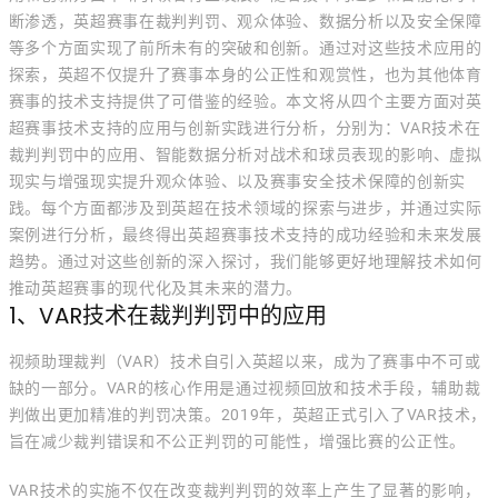
断渗透，英超赛事在裁判判罚、观众体验、数据分析以及安全保障
等多个方面实现了前所未有的突破和创新。通过对这些技术应用的
探索，英超不仅提升了赛事本身的公正性和观赏性，也为其他体育
赛事的技术支持提供了可借鉴的经验。本文将从四个主要方面对英
超赛事技术支持的应用与创新实践进行分析，分别为：VAR技术在
裁判判罚中的应用、智能数据分析对战术和球员表现的影响、虚拟
现实与增强现实提升观众体验、以及赛事安全技术保障的创新实
践。每个方面都涉及到英超在技术领域的探索与进步，并通过实际
案例进行分析，最终得出英超赛事技术支持的成功经验和未来发展
趋势。通过对这些创新的深入探讨，我们能够更好地理解技术如何
推动英超赛事的现代化及其未来的潜力。
1、VAR技术在裁判判罚中的应用
视频助理裁判（VAR）技术自引入英超以来，成为了赛事中不可或
缺的一部分。VAR的核心作用是通过视频回放和技术手段，辅助裁
判做出更加精准的判罚决策。2019年，英超正式引入了VAR技术，
旨在减少裁判错误和不公正判罚的可能性，增强比赛的公正性。
VAR技术的实施不仅在改变裁判判罚的效率上产生了显著的影响，