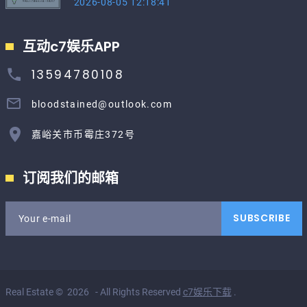
2026-08-05 12:18:41
互动c7娱乐APP
13594780108
bloodstained@outlook.com
嘉峪关市币霉庄372号
订阅我们的邮箱
SUBSCRIBE
Your e-mail
Real Estate
©
2026
- All Rights Reserved
c7娱乐下载
.