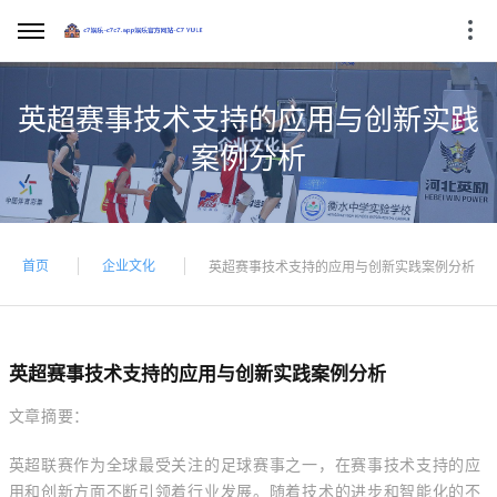
英超赛事技术支持的应用与创新实践
案例分析
首页
企业文化
英超赛事技术支持的应用与创新实践案例分析
英超赛事技术支持的应用与创新实践案例分析
文章摘要：
英超联赛作为全球最受关注的足球赛事之一，在赛事技术支持的应
用和创新方面不断引领着行业发展。随着技术的进步和智能化的不