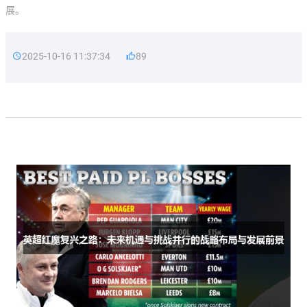
展。
2025-10-16 11:37:34
89