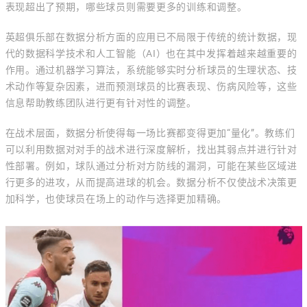
表现超出了预期，哪些球员则需要更多的训练和调整。
英超俱乐部在数据分析方面的应用已不局限于传统的统计数据，现
代的数据科学技术和人工智能（AI）也在其中发挥着越来越重要的
作用。通过机器学习算法，系统能够实时分析球员的生理状态、技
术动作等复杂因素，进而预测球员的比赛表现、伤病风险等，这些
信息帮助教练团队进行更有针对性的调整。
在战术层面，数据分析使得每一场比赛都变得更加“量化”。教练们
可以利用数据对对手的战术进行深度解析，找出其弱点并进行针对
性部署。例如，球队通过分析对方防线的漏洞，可能在某些区域进
行更多的进攻，从而提高进球的机会。数据分析不仅使战术决策更
加科学，也使球员在场上的动作与选择更加精确。