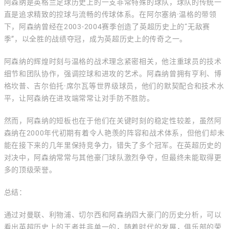
阿森纳是英格兰足球历史上的一支非常特殊的球队，球队的传统一
直是追求精致的控球与流畅的传球体系。在阿尔塞纳·温格的带领
下，阿森纳曾经在2003-2004赛季创造了英超历史上的“无敌赛
季”，以全胜的战绩夺冠，成为英超历史上的传奇之一。
阿森纳的辉煌时刻与温格的战术理念紧密相关，他注重球员的技术
细节和团队协作，强调控球和进攻的艺术。阿森纳曾拥有亨利、博
格坎普、吉尔伯托·席尔瓦等世界级球员，他们的默契配合和技术水
平，让阿森纳在进攻端常常让对手防不胜防。
然而，阿森纳的短板也在于他们在关键时刻的稳定性较差，虽然阿
森纳在2000年代初期有着令人艳羡的阵容和战术体系，但他们却未
能在接下来的几年里保持竞争力，错失了多个冠军。在英超历史的
对决中，阿森纳常常与其他豪门球队激烈争夺，但最终未能取得更
多的顶级荣誉。
总结：
通过对曼联、利物浦、切尔西和阿森纳四大豪门的历史分析，可以
看出英超历史上的王者并非单一的，随着时代的发展，俱乐部的荣