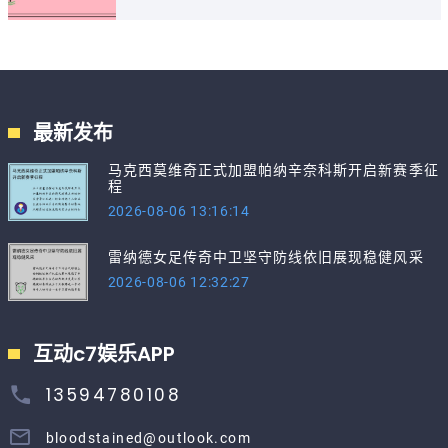
最新发布
马克西莫维奇正式加盟帕纳辛奈科斯开启新赛季征
程
2026-08-06 13:16:14
雷纳德女足传奇中卫坚守防线依旧展现稳健风采
2026-08-06 12:32:27
互动c7娱乐APP
13594780108
bloodstained@outlook.com