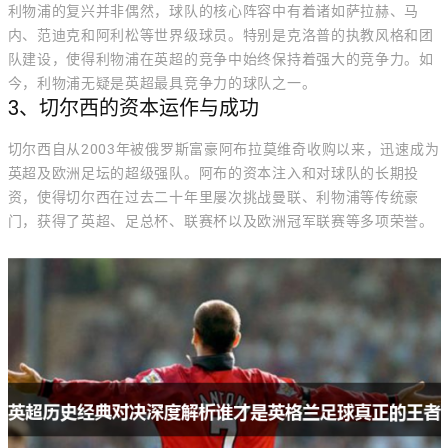
利物浦的复兴并非偶然，球队的核心阵容中有着诸如萨拉赫、马
内、范迪克和阿利松等世界级球员。特别是克洛普的执教风格和团
队建设，使得利物浦在英超的竞争中始终保持着强大的竞争力。如
今，利物浦无疑是英超最具竞争力的球队之一。
3、切尔西的资本运作与成功
切尔西自从2003年被俄罗斯富豪阿布拉莫维奇收购以来，迅速成为
英超及欧洲足坛的超级强队。阿布的资本注入和对球队的长期投
资，使得切尔西在过去二十年里屡次挑战曼联、利物浦等传统豪
门，获得了英超、足总杯、联赛杯以及欧洲冠军联赛等多项荣誉。