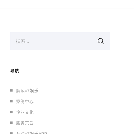
搜索...
导航
解读c7娱乐
案例中心
企业文化
服务宗旨
互动c7娱乐APP