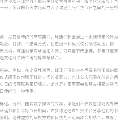
许多球迷会在圣诞节前后举行慈善捐赠活动，这不仅仅是对节日
一来，英超的节庆文化就成为了球迷们与传统节日之间的一座桥
赛，尤其是传统的节庆期间，球迷们都会通过一系列特定的行为
唱歌、打鼓、举旗等方式，创造出一种极具仪式感的氛围。例
善活动，球迷们穿着圣诞老人帽子或其他节庆服饰，参与到这些
迷文化对节庆传统的尊重与融合。
相关。例如，在比赛胜利后，球迷们可能会齐声高唱俱乐部的歌
仪式感不仅增强了球迷之间的凝聚力，也让节庆氛围在球迷之间
庆日的情感联系密切相关，尤其是在家庭聚会和朋友相聚的背景
日传统的一种传承。
样化。例如，随着数字媒体的兴起，球迷们不仅仅在球场内外庆
圣诞节和新年等节日期间，许多球迷通过社交平台分享他们的节
限制。这种虚拟的庆祝方式和传统的面对面聚会相结合，展现了