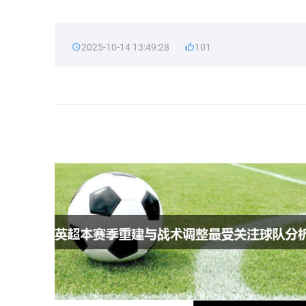
2025-10-14 13:49:28
101