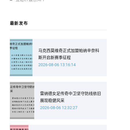
最新发布
马克西莫维奇正式加盟帕纳辛奈科
斯开启新赛季征程
2026-08-06 13:16:14
雷纳德女足传奇中卫坚守防线依旧
展现稳健风采
2026-08-06 12:32:27