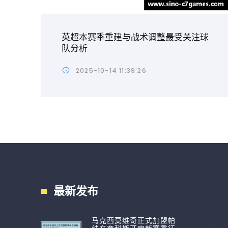
英超本赛季重建与战术调整最受关注球
队分析
2025-10-14 11:39:26
最新发布
马克西莫维奇正式加盟帕