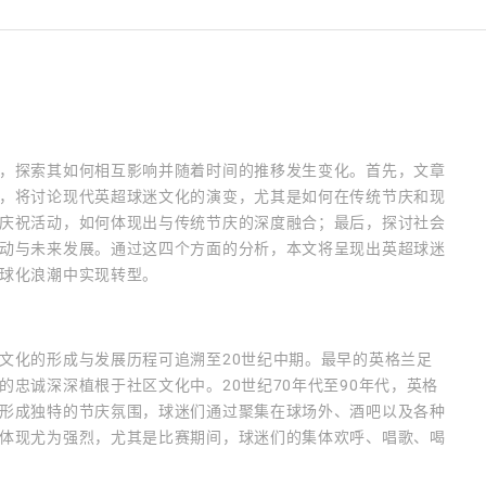
，探索其如何相互影响并随着时间的推移发生变化。首先，文章
，将讨论现代英超球迷文化的演变，尤其是如何在传统节庆和现
庆祝活动，如何体现出与传统节庆的深度融合；最后，探讨社会
动与未来发展。通过这四个方面的分析，本文将呈现出英超球迷
球化浪潮中实现转型。
文化的形成与发展历程可追溯至20世纪中期。最早的英格兰足
忠诚深深植根于社区文化中。20世纪70年代至90年代，英格
形成独特的节庆氛围，球迷们通过聚集在球场外、酒吧以及各种
体现尤为强烈，尤其是比赛期间，球迷们的集体欢呼、唱歌、喝