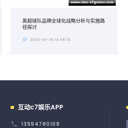
英超球队品牌全球化战略分析与实施路
径探讨
2025-10-14 14:58:15
互动c7娱乐APP
13594780108