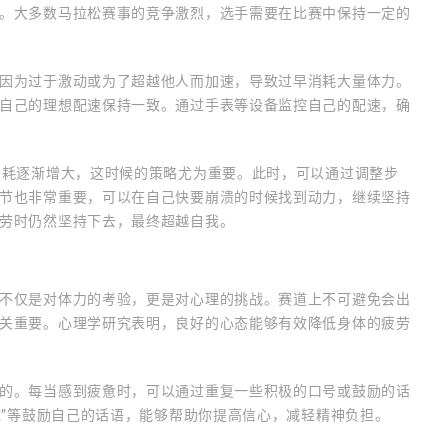
。大多数马拉松赛事的竞争激烈，选手需要在比赛中保持一定的
因为过于激动或为了超越他人而加速，导致过早消耗大量体力。
自己的理想配速保持一致。通过手表等设备监控自己的配速，确
消耗逐渐增大，这时候的策略尤为重要。此时，可以通过调整步
节也非常重要，可以在自己快要崩溃的时候找到动力，继续坚持
劳时仍然坚持下去，最终超越自我。
不仅是对体力的考验，更是对心理的挑战。赛道上不可避免会出
关重要。心理学研究表明，良好的心态能够有效降低身体的疲劳
的。每当感到疲惫时，可以通过重复一些积极的口号或鼓励的话
底”等鼓励自己的话语，能够帮助你提高信心，减轻精神负担。