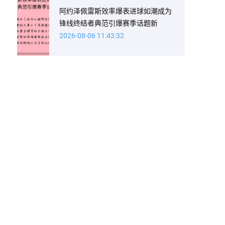
阿约泽佩雷斯效率爆表进球如潮成为
锋线终结者典范引爆赛季话题新
2026-08-06 11:43:32