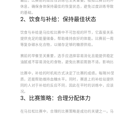
最后，比赛前的适应性训练也至关重要。模拟比赛日的环
休息，确保身体保持最佳的恢复状态，避免过度训练导致
的基础。
2、饮食与补给：保持最佳状态
饮食与补给是马拉松比赛中不可忽视的环节，它直接关系
提供充足的能量储备，帮助维持良好的体能。比赛前一周
等复杂碳水化合物，以储存足够的糖原供给。
赛前的早餐至关重要，选手应选择容易消化且能提供稳定
油腻或不容易消化的食物，避免比赛前胃肠不适，影响比
比赛中，补给的时机和方式决定了比赛的成绩。每隔30
质，还能帮助维持血糖水平。同时，赛道上的补给站提供
同的人对于补给的反应不同，因此在平时的训练中，应该
况。
3、比赛策略：合理分配体力
在马拉松比赛中，合理的比赛策略是成功的关键之一。马拉