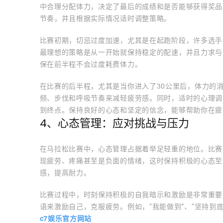
中合理分配体力，决定了最后的成绩和是否能够获得奖品
节奏，并且根据实际情况适时调整策略。
比赛初期，切忌过度加速，尤其是在起跑阶段，许多选手
最理想的策略是从一开始就保持稳定的配速，并且力求与
保在前半程不会过度耗费体力。
在比赛的后半程，尤其是当你进入了30公里后，体力的
频、步伐和呼吸节奏来减轻疲劳感。同时，适时的心理调
到终点。保持良好的心态和坚定的信念，能够帮助你在疲
4、心态管理：应对挑战与压力
在马拉松比赛中，心态管理占据着举足轻重的地位。比赛
现疲劳、疼痛甚至是负面的情绪，这时保持积极的心态至
感，提高耐力。
比赛过程中，时刻保持积极的自我暗示和激励是非常重要
语来激励自己，克服疲劳。例如，“我能做到”、“坚持到
c7娱乐官方网站