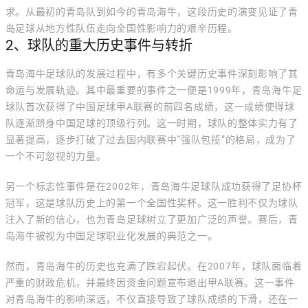
求。从最初的青岛队到如今的青岛海牛，这段历史的演变见证了青
岛足球从地方性队伍走向全国性影响力的艰辛历程。
2、球队的重大历史事件与转折
青岛海牛足球队的发展过程中，有多个关键历史事件深刻影响了其
命运与发展轨迹。其中最重要的事件之一便是1999年，青岛海牛足
球队首次获得了中国足球甲A联赛的前四名成绩，这一成绩使得球
队逐渐跻身中国足球的顶级行列。这一时期，球队的整体实力有了
显著提高，逐步打破了过去国内联赛中“强队包揽”的格局，成为了
一个不可忽视的力量。
另一个标志性事件是在2002年，青岛海牛足球队成功获得了足协杯
冠军，这是球队历史上的第一个全国性奖杯。这一胜利不仅为球队
注入了新的信心，也为青岛足球树立了更加广泛的声誉。赛后，青
岛海牛被视为中国足球职业化发展的典范之一。
然而，青岛海牛的历史也充满了跌宕起伏。在2007年，球队面临着
严重的财政危机，并最终因资金问题宣布退出甲A联赛。这一事件
对青岛海牛的影响深远，不仅直接导致了球队成绩的下滑，还在一