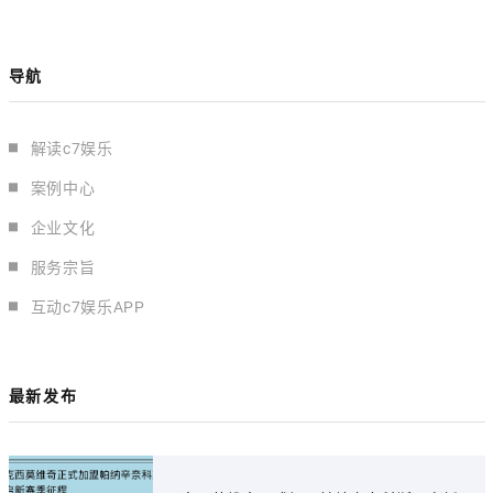
导航
解读c7娱乐
案例中心
企业文化
服务宗旨
互动c7娱乐APP
最新发布