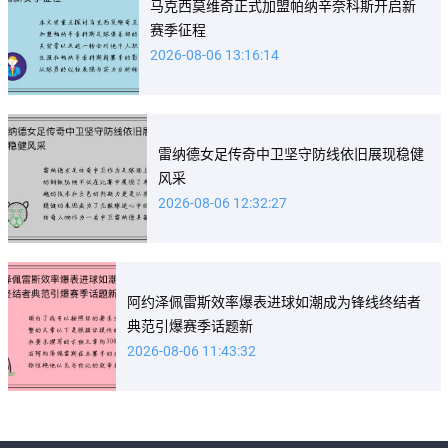
马克西莫维奇正式加盟帕纳辛奈科斯开启新
赛季征程
2026-08-06 13:16:14
雷纳德女足传奇中卫坚守防线依旧展现稳健
风采
2026-08-06 12:32:27
阿约泽佩雷斯效率爆表进球如潮成为锋线终结者
典范引爆赛季话题新
2026-08-06 11:43:32