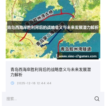
青岛西海岸胜利背后的战略意义与未来发展潜
力解析
2025-12-16 12:44:44
搜索...