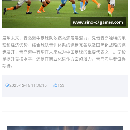
展望未来，青岛海牛足球队依然充满发展潜力。凭借青岛独特的地
理和经济优势，结合球队青训体系的逐步完善以及国际化战略的逐
步展开，青岛海牛有望在未来成为中国足球的重要代表之一。无论
是提升竞技水平，还是在商业化运作方面的潜力，青岛海牛都值得
期待。
2025-12-16 11:36:16
153