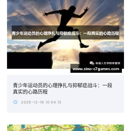
青少年运动员的心理挣扎与抑郁症战斗：一段
真实的心路历程
2025-12-16 10:34:13