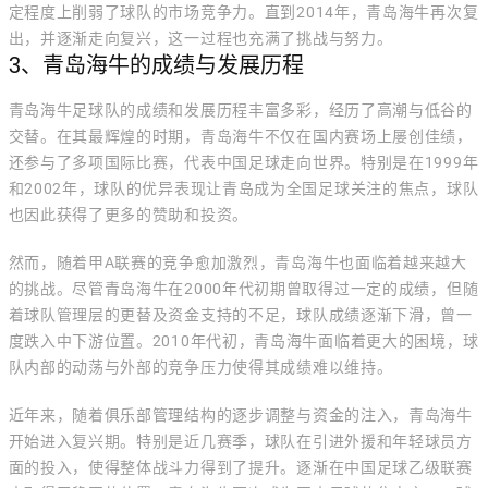
定程度上削弱了球队的市场竞争力。直到2014年，青岛海牛再次复
出，并逐渐走向复兴，这一过程也充满了挑战与努力。
3、青岛海牛的成绩与发展历程
青岛海牛足球队的成绩和发展历程丰富多彩，经历了高潮与低谷的
交替。在其最辉煌的时期，青岛海牛不仅在国内赛场上屡创佳绩，
还参与了多项国际比赛，代表中国足球走向世界。特别是在1999年
和2002年，球队的优异表现让青岛成为全国足球关注的焦点，球队
也因此获得了更多的赞助和投资。
然而，随着甲A联赛的竞争愈加激烈，青岛海牛也面临着越来越大
的挑战。尽管青岛海牛在2000年代初期曾取得过一定的成绩，但随
着球队管理层的更替及资金支持的不足，球队成绩逐渐下滑，曾一
度跌入中下游位置。2010年代初，青岛海牛面临着更大的困境，球
队内部的动荡与外部的竞争压力使得其成绩难以维持。
近年来，随着俱乐部管理结构的逐步调整与资金的注入，青岛海牛
开始进入复兴期。特别是近几赛季，球队在引进外援和年轻球员方
面的投入，使得整体战斗力得到了提升。逐渐在中国足球乙级联赛