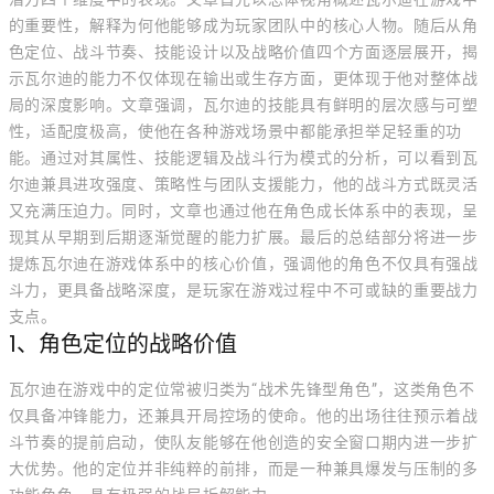
的重要性，解释为何他能够成为玩家团队中的核心人物。随后从角
色定位、战斗节奏、技能设计以及战略价值四个方面逐层展开，揭
示瓦尔迪的能力不仅体现在输出或生存方面，更体现于他对整体战
局的深度影响。文章强调，瓦尔迪的技能具有鲜明的层次感与可塑
性，适配度极高，使他在各种游戏场景中都能承担举足轻重的功
能。通过对其属性、技能逻辑及战斗行为模式的分析，可以看到瓦
尔迪兼具进攻强度、策略性与团队支援能力，他的战斗方式既灵活
又充满压迫力。同时，文章也通过他在角色成长体系中的表现，呈
现其从早期到后期逐渐觉醒的能力扩展。最后的总结部分将进一步
提炼瓦尔迪在游戏体系中的核心价值，强调他的角色不仅具有强战
斗力，更具备战略深度，是玩家在游戏过程中不可或缺的重要战力
支点。
1、角色定位的战略价值
瓦尔迪在游戏中的定位常被归类为“战术先锋型角色”，这类角色不
仅具备冲锋能力，还兼具开局控场的使命。他的出场往往预示着战
斗节奏的提前启动，使队友能够在他创造的安全窗口期内进一步扩
大优势。他的定位并非纯粹的前排，而是一种兼具爆发与压制的多