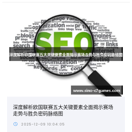
深度解析欧国联赛五大关键要素全面揭示赛场
走势与胜负密码脉络图
2025-12-09 10:04:05