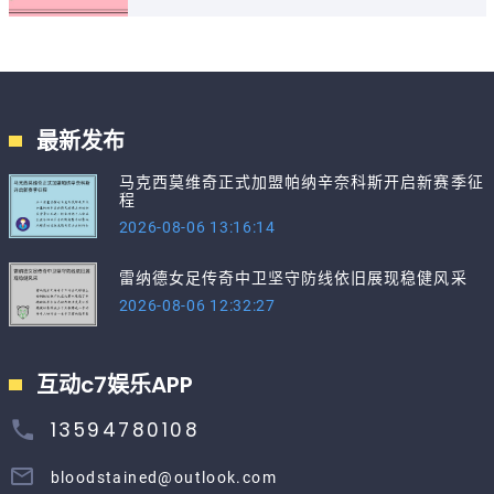
最新发布
马克西莫维奇正式加盟帕纳辛奈科斯开启新赛季征
程
2026-08-06 13:16:14
雷纳德女足传奇中卫坚守防线依旧展现稳健风采
2026-08-06 12:32:27
互动c7娱乐APP
13594780108
bloodstained@outlook.com