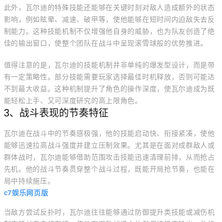
此外，瓦尔迪的特殊技能还能够在关键时刻对敌人造成额外的状态
影响，例如眩晕、减速、破甲等，使他能够在短时间内迫敌失去反
制能力。这种技能机制不仅增强他自身的威胁，也为队友创造了绝
佳的输出窗口，使整个团队在战斗中呈现滚雪球般的优势推进。
值得注意的是，瓦尔迪的技能机制并非单纯的爆发型设计，而是带
有一定策略性。部分技能需要玩家选择最佳时机释放，否则可能达
不到最大收益。这种机制提升了角色的操作深度，使瓦尔迪成为既
能轻松上手、又可深度研究的高上限角色。
3、战斗表现的节奏特征
瓦尔迪在战斗中的节奏感极强，他的技能启动快、衔接紧凑，使他
能够迅速拉高战斗强度并建立压制效果。尤其是在面对成群敌人或
群体战时，瓦尔迪能够借助范围攻击技能迅速清理前排，从而抢占
先机。他的战斗节奏贯穿整个战斗过程，既能开局抢节奏，也能在
局中持续施压。
c7娱乐网页版
当敌方尝试反扑时，瓦尔迪往往能够通过防御提升类技能或减伤机