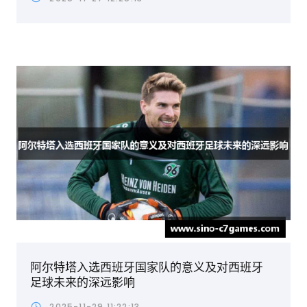
阿尔特塔入选西班牙国家队的意义及对西班牙
足球未来的深远影响
2025-11-29 11:22:13