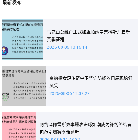
最新发布
马克西莫维奇正式加盟帕纳辛奈科斯开启新
赛季征程
2026-08-06 13:16:14
雷纳德女足传奇中卫坚守防线依旧展现稳健
风采
2026-08-06 12:32:27
阿约泽佩雷斯效率爆表进球如潮成为锋线终结者
典范引爆赛季话题新
2026-08-06 11:43:32