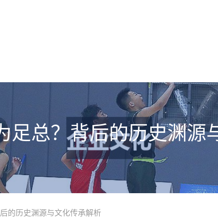
为足总？背后的历史渊源
后的历史渊源与文化传承解析