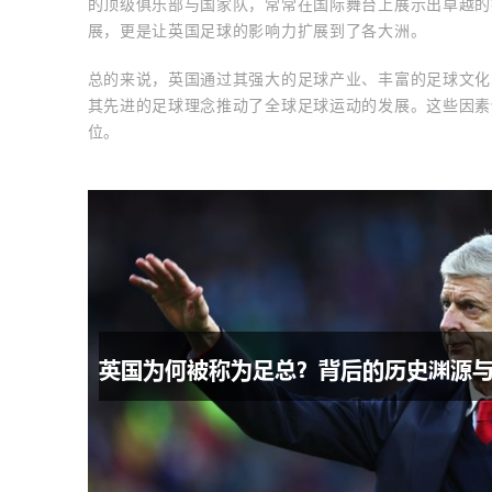
的顶级俱乐部与国家队，常常在国际舞台上展示出卓越的
展，更是让英国足球的影响力扩展到了各大洲。
总的来说，英国通过其强大的足球产业、丰富的足球文化
其先进的足球理念推动了全球足球运动的发展。这些因素
位。