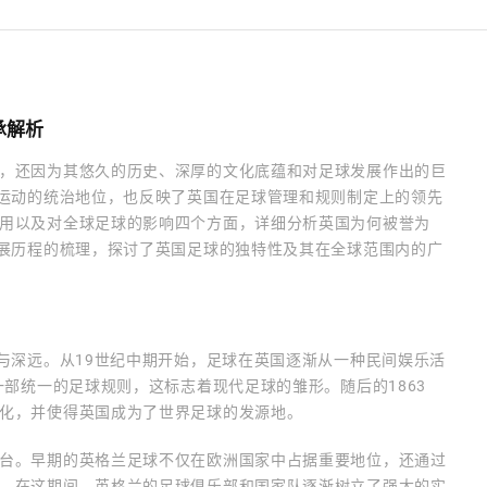
承解析
，还因为其悠久的历史、深厚的文化底蕴和对足球发展作出的巨
球运动的统治地位，也反映了英国在足球管理和规则制定上的领先
用以及对全球足球的影响四个方面，详细分析英国为何被誉为
发展历程的梳理，探讨了英国足球的独特性及其在全球范围内的广
与深远。从19世纪中期开始，足球在英国逐渐从一种民间娱乐活
一部统一的足球规则，这标志着现代足球的雏形。随后的1863
化，并使得英国成为了世界足球的发源地。
台。早期的英格兰足球不仅在欧洲国家中占据重要地位，还通过
。在这期间，英格兰的足球俱乐部和国家队逐渐树立了强大的实