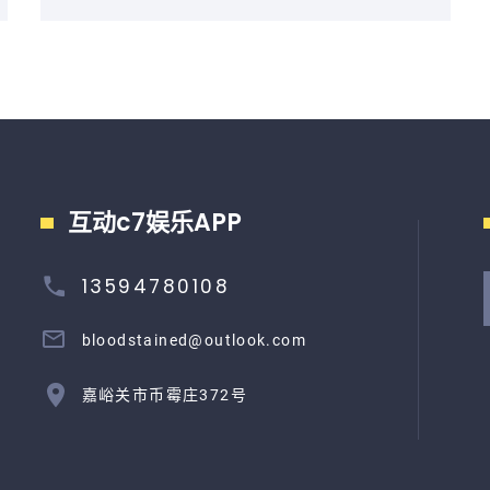
互动c7娱乐APP
13594780108
bloodstained@outlook.com
嘉峪关市币霉庄372号