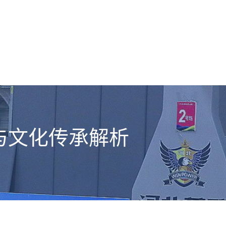
与文化传承解析