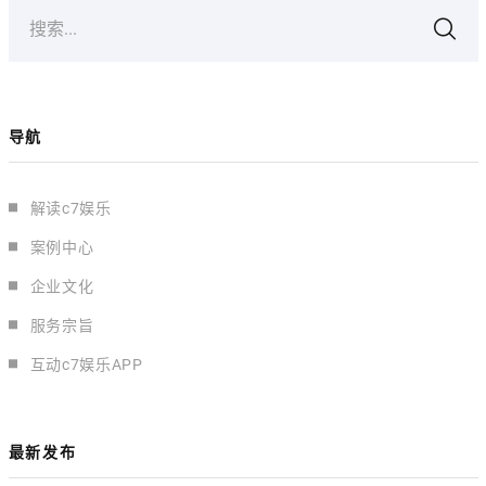
搜索...
导航
解读c7娱乐
案例中心
企业文化
服务宗旨
互动c7娱乐APP
最新发布