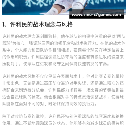
1、许利民的战术理念与风格
许利民的战术理念深刻而独特，他在球队的构建中注重的是以“团队
篮球”为核心，强调球员间的流畅配合和战术执行力。在他的战术体
系中，个人能力和团队协作相辅相成，强调每个球员在特定位置上
的作用和职责。许利民强调通过防守端的强度和转换进攻的速度来
压制对手，使球队在进攻和防守之间保持快速转换的节奏。
许利民的战术风格不仅仅停留在表面战术上，他对比赛节奏的掌控
非常出色。无论是通过高压防守逼迫对手失误，还是通过精准的挡
拆配合来制造得分机会，许利民都力求将每一场比赛的节奏拉到最
适合自己球队的状态。他会根据对手的特点灵活调整战术，使得球
队能够在面对不同的对手时始终保持高效的执行力。
除了对攻防节奏的掌控，许利民还特别注重球队的阵容深度和轮换
使用。通过不断地调动球员的状态，他能够有效减少球员的疲劳积