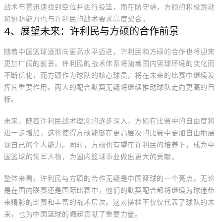
战术布置迅速找到空位并进行投篮，而在防守端，方硕的积极跑动
和协防能力也与许利民的战术要求高度契合。
4、展望未来：许利民与方硕的合作前景
随着中国篮球逐渐向更高水平迈进，许利民和方硕的合作也将迎来
更加广阔的前景。许利民的战术体系将随着国内篮球环境的变化而
不断优化，而方硕作为球队的核心球员，将在未来的比赛中继续发
挥其重要作用。两人的配合默契无疑将继续推动球队走向更高的目
标。
未来，随着许利民战术理念的逐步深入，方硕在比赛中的自由度将
进一步增加，这将使得方硕能够在更高层次的比赛中更加自由地展
现自己的个人能力。同时，方硕也有望在许利民的培养下，成为中
国篮球的领军人物，为国内篮球事业做出更大的贡献。
整体来看，许利民与方硕的合作无疑是中国篮球的一个亮点。无论
是在国内联赛还是国际比赛中，他们的默契配合都将继续为球迷带
来精彩的比赛和丰富的战术层次。这对搭档不仅仅代表了球队的未
来，也为中国篮球的崛起贡献了重要力量。