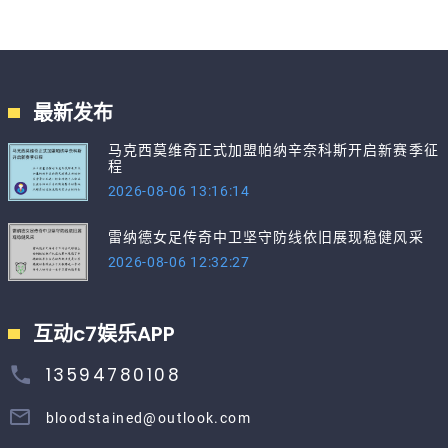
最新发布
马克西莫维奇正式加盟帕纳辛奈科斯开启新赛季征
程
2026-08-06 13:16:14
雷纳德女足传奇中卫坚守防线依旧展现稳健风采
2026-08-06 12:32:27
互动c7娱乐APP
13594780108
bloodstained@outlook.com