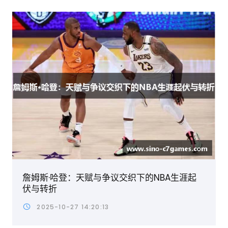
詹姆斯·哈登：天赋与争议交织下的NBA生涯起
伏与转折
2025-10-27 14:20:13