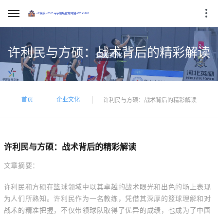
许利民与方硕：战术背后的精彩解读
首页
企业文化
许利民与方硕：战术背后的精彩解读
许利民与方硕：战术背后的精彩解读
文章摘要：
许利民和方硕在篮球领域中以其卓越的战术眼光和出色的场上表现
为人们所熟知。许利民作为一名教练，凭借其深厚的篮球理解和对
战术的精准把握，不仅带领球队取得了优异的成绩，也成为了中国