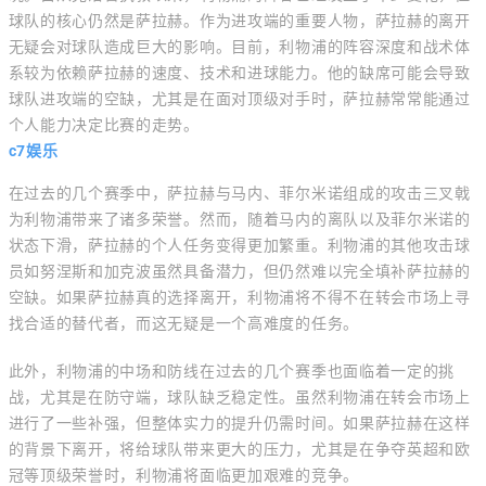
球队的核心仍然是萨拉赫。作为进攻端的重要人物，萨拉赫的离开
无疑会对球队造成巨大的影响。目前，利物浦的阵容深度和战术体
系较为依赖萨拉赫的速度、技术和进球能力。他的缺席可能会导致
球队进攻端的空缺，尤其是在面对顶级对手时，萨拉赫常常能通过
个人能力决定比赛的走势。
c7娱乐
在过去的几个赛季中，萨拉赫与马内、菲尔米诺组成的攻击三叉戟
为利物浦带来了诸多荣誉。然而，随着马内的离队以及菲尔米诺的
状态下滑，萨拉赫的个人任务变得更加繁重。利物浦的其他攻击球
员如努涅斯和加克波虽然具备潜力，但仍然难以完全填补萨拉赫的
空缺。如果萨拉赫真的选择离开，利物浦将不得不在转会市场上寻
找合适的替代者，而这无疑是一个高难度的任务。
此外，利物浦的中场和防线在过去的几个赛季也面临着一定的挑
战，尤其是在防守端，球队缺乏稳定性。虽然利物浦在转会市场上
进行了一些补强，但整体实力的提升仍需时间。如果萨拉赫在这样
的背景下离开，将给球队带来更大的压力，尤其是在争夺英超和欧
冠等顶级荣誉时，利物浦将面临更加艰难的竞争。