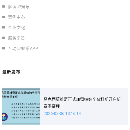
解读c7娱乐
案例中心
企业文化
服务宗旨
互动c7娱乐APP
最新发布
马克西莫维奇正式加盟帕纳辛奈科斯开启新
赛季征程
2026-08-06 13:16:14