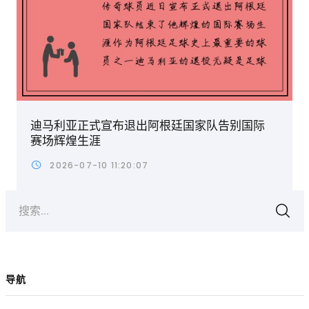
迪马利亚正式宣布退出阿根廷国家队告别国际
赛场辉煌生涯
2026-07-10 11:20:07
搜索...
导航