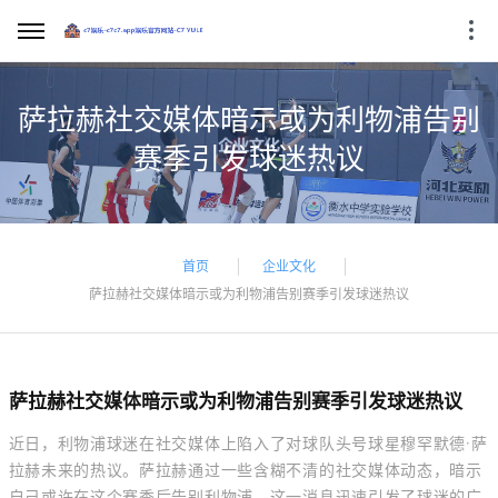
萨拉赫社交媒体暗示或为利物浦告别
赛季引发球迷热议
首页
企业文化
萨拉赫社交媒体暗示或为利物浦告别赛季引发球迷热议
萨拉赫社交媒体暗示或为利物浦告别赛季引发球迷热议
近日，利物浦球迷在社交媒体上陷入了对球队头号球星穆罕默德·萨
拉赫未来的热议。萨拉赫通过一些含糊不清的社交媒体动态，暗示
自己或许在这个赛季后告别利物浦，这一消息迅速引发了球迷的广