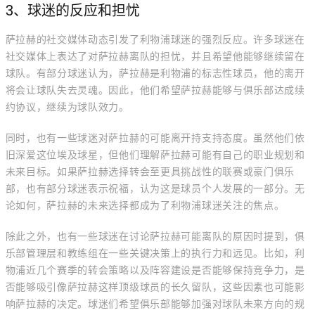
3、球迷的反应和担忧
萨拉赫的社交媒体动态引发了利物浦球迷的强烈反应。许多球迷在
社交媒体上表达了对萨拉赫离队的担忧，并且希望他能够继续留在
球队。有部分球迷认为，萨拉赫是利物浦的标志性球员，他的离开
将会让球队失去灵魂。因此，他们希望萨拉赫能够与俱乐部达成续
约协议，继续为球队效力。
同时，也有一些球迷对萨拉赫的可能离开持支持态度。虽然他们依
旧深爱这位埃及球星，但他们理解萨拉赫可能有自己的职业规划和
未来目标。如果萨拉赫选择转会至更具挑战性的联赛或豪门俱乐
部，也有部分球迷表示祝福，认为这是球员个人发展的一部分。无
论如何，萨拉赫的未来选择都成为了利物浦球迷关注的焦点。
除此之外，也有一些球迷在讨论萨拉赫可能离队的原因时提到，俱
乐部管理层和教练组在一些关键决策上的执行力和远见。比如，利
物浦近几个赛季的转会策略以及阵容建设是否能够保持竞争力，是
否能够吸引像萨拉赫这样顶级球员的长久留队，这些因素也可能影
响萨拉赫的决定。球迷们希望俱乐部能够加强对球队未来方向的规