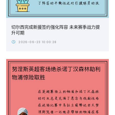
切尔西完成新援签约强化阵容 未来赛季战力提
升可期
2026-06-23 10:00:28