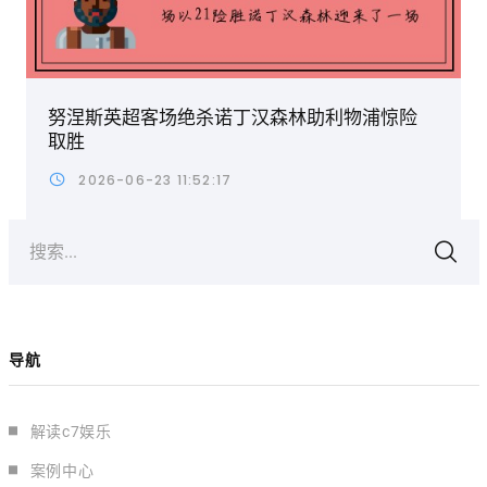
努涅斯英超客场绝杀诺丁汉森林助利物浦惊险
取胜
2026-06-23 11:52:17
搜索...
导航
解读c7娱乐
案例中心