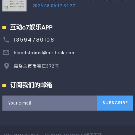
2026-08-06 12:32:27
互动c7娱乐APP
13594780108
bloodstained@outlook.com
嘉峪关市币霉庄372号
订阅我们的邮箱
SUBSCRIBE
Your e-mail