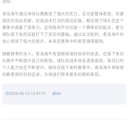
总结：
青岛海牛通过本场比赛展现了强大的实力，无论是整体表现、关键
球员的突出贡献，还是战术打法的成功实施，都证明了球队在这个
赛季中具备了竞争力。这场胜利不仅仅是一个赛季初的起点，更为
球队接下来的征程打下了坚实的基础。通过此次胜利，青岛海牛的
信心得到了极大的提升，未来在赛季中的表现值得期待。
随着赛季的深入，青岛海牛有望继续保持良好的状态，在接下来的
比赛中不断提升自己的表现。球队的战术体系逐渐成熟，球员们的
个人能力也在不断提升。相信在接下来的赛季中，青岛海牛将继续
向着更高的目标迈进，为球迷们带来更多的精彩表现。
2026-06-13 13:47:07
66