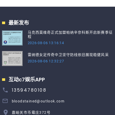
最新发布
马克西莫维奇正式加盟帕纳辛奈科斯开启新赛季征
程
2026-08-06 13:16:14
雷纳德女足传奇中卫坚守防线依旧展现稳健风采
2026-08-06 12:32:27
互动c7娱乐APP
13594780108
bloodstained@outlook.com
嘉峪关市币霉庄372号