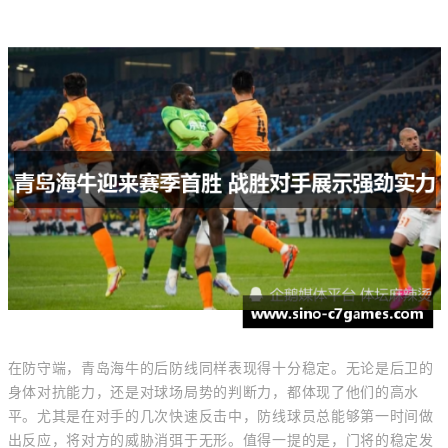
在防守端，青岛海牛的后防线同样表现得十分稳定。无论是后卫的
身体对抗能力，还是对球场局势的判断力，都体现了他们的高水
平。尤其是在对手的几次快速反击中，防线球员总能够第一时间做
出反应，将对方的威胁消弭于无形。值得一提的是，门将的稳定发