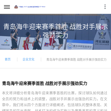
青岛海牛迎来赛季首胜 战胜对手展示
强劲实力
首页
企业文化
青岛海牛迎来赛季首胜 战胜对手展示强劲实力
青岛海牛迎来赛季首胜 战胜对手展示强劲实力
本文将详细分析青岛海牛迎来赛季首胜的比赛，探讨球队如何通过
全员的努力和战术上的调整，战胜对手并展示出强劲的实力。在文
章中，我们将从四个方面进行详细阐述，包括球队的整体表现、关
键球员的突出贡献、战术打法的成功实施以及赛季首胜的意义和对