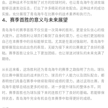
会。这种战术不仅限制了对方的控球时间，也让青岛海牛在进攻端
能够迅速发动反击，打出了许多精彩的进攻配合。这种战术的成功
实施，充分展现了青岛海牛在比赛中的战术素养和执行力。
4、赛季首胜的意义与未来展望
青岛海牛的赛季首胜不仅仅是一次简单的胜利，更是全队信心的极
大提升。这场胜利让球员们看到了自身的潜力，也让他们更加相信
自己在本赛季中的目标能够实现。尤其是在面对强敌时，青岛海牛
能够展现出如此出色的表现，无疑为接下来的比赛奠定了良好的基
础。赛季首胜让全队上下更加团结，也让球迷对球队的未来充满了
期待。
从长远来看，这场胜利还为青岛海牛的赛季之路指明了方向。球队
在比赛中展现出的战术执行力、球员的个人能力以及团队配合，都
表明他们具备在赛季中继续取得好成绩的潜力。通过这场比赛，青
岛海牛能够总结出更多的经验，进一步提升球队的整体水平。同
时，赛季首胜也为球队接下来的连胜打下了良好的基础。若能够保
持状态，青岛海牛完全有机会在本赛季中取得更好的成绩。